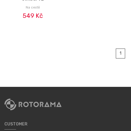
Na cestě
549 Kč
1
CUSTOMER