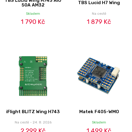
TBS Lucid Wing H743 AIO
TBS Lucid H7 Wing
50A AM32
Skladem
Na cestě
1 790 Kč
1 879 Kč
iFlight BLITZ Wing H743
Matek F405-WMO
Na cestě - 24. 8. 2026
Skladem
2 299 Kč
1 499 Kč