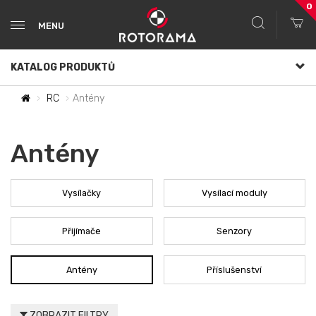
0
MENU
KATALOG PRODUKTŮ
RC
Antény
Antény
Vysílačky
Vysílací moduly
Přijímače
Senzory
Antény
Příslušenství
ZOBRAZIT FILTRY