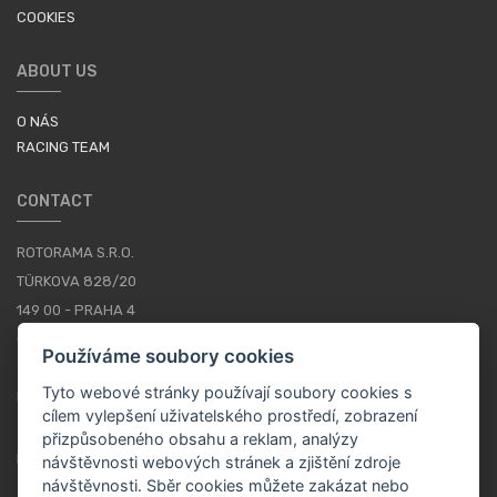
COOKIES
ABOUT US
O NÁS
RACING TEAM
CONTACT
ROTORAMA S.R.O.
TÜRKOVA 828/20
149 00 - PRAHA 4
CZECH REPUBLIC
Používáme soubory cookies
+420 252 252 098
Tyto webové stránky používají soubory cookies s
PROVOZNÍ DOBA: PONDĚLÍ - PÁTEK, 10-16
cílem vylepšení uživatelského prostředí, zobrazení
přizpůsobeného obsahu a reklam, analýzy
KONTAKTY
návštěvnosti webových stránek a zjištění zdroje
návštěvnosti. Sběr cookies můžete zakázat nebo