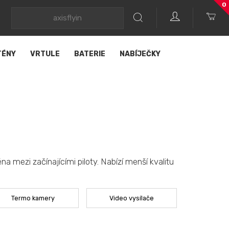
0
TÉNY
VRTULE
BATERIE
NABÍJEČKY
a mezi začínajícími piloty. Nabízí menší kvalitu
Termo kamery
Video vysílače