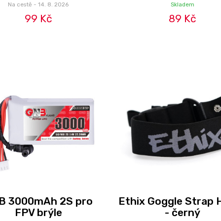
Na cestě - 14. 8. 2026
Skladem
99 Kč
89 Kč
B 3000mAh 2S pro
Ethix Goggle Strap 
FPV brýle
- černý