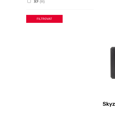
XF
(11)
Skyz