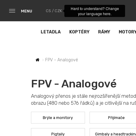
Hard to understand? Change
CS / CZK
MENU
your language here.
LETADLA
KOPTÉRY
RÁMY
MOTOR
FPV - Analogové
FPV - Analogové
Analogový přenos je stále nejrozšířenější metodo
obrazu (480 nebo 576 řádků) a je citlivější na ru
Brýle a monitory
Přijímače
Pigtaily
Gimbaly a headtrackin