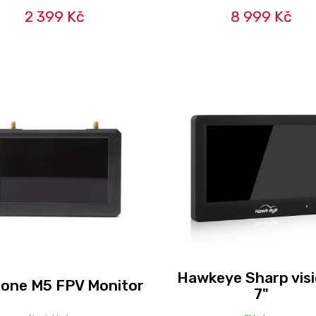
2 399 Kč
8 999 Kč
Hawkeye Sharp visi
one M5 FPV Monitor
7"