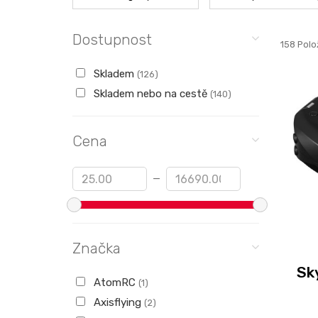
Dostupnost
158 Polo
Skladem
(126)
Skladem nebo na cestě
(140)
Cena
Min
Max
—
Značka
Sk
AtomRC
(1)
Axisflying
(2)