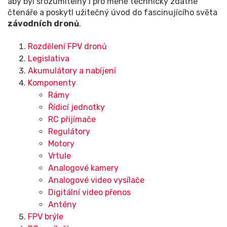
aby byl srozumitelný i pro méně technicky zdatné
čtenáře a poskytl užitečný úvod do fascinujícího světa
závodních dronů
.
Rozdělení FPV dronů
Legislativa
Akumulátory a nabíjení
Komponenty
Rámy
Řídicí jednotky
RC přijímače
Regulátory
Motory
Vrtule
Analogové kamery
Analogové video vysílače
Digitální video přenos
Antény
FPV brýle