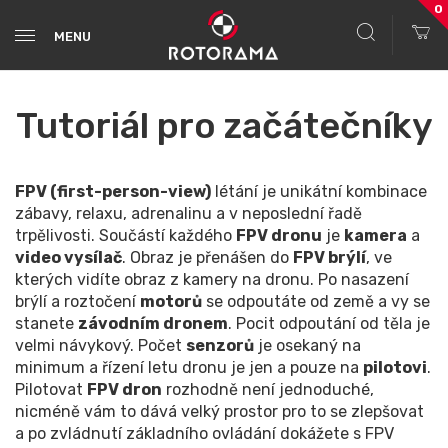
0
MENU
Tutoriál pro začátečníky
FPV (first-person-view)
létání je unikátní kombinace
zábavy, relaxu, adrenalinu a v neposlední řadě
trpělivosti. Součástí každého
FPV dronu
je
kamera
a
video vysílač
. Obraz je přenášen do
FPV brýlí
, ve
kterých vidíte obraz z kamery na dronu. Po nasazení
brýlí a roztočení
motorů
se odpoutáte od země a vy se
stanete
závodním dronem
. Pocit odpoutání od těla je
velmi návykový. Počet
senzorů
je osekaný na
minimum a řízení letu dronu je jen a pouze na
pilotovi
.
Pilotovat
FPV dron
rozhodně není jednoduché,
nicméně vám to dává velký prostor pro to se zlepšovat
a po zvládnutí základního ovládání dokážete s FPV