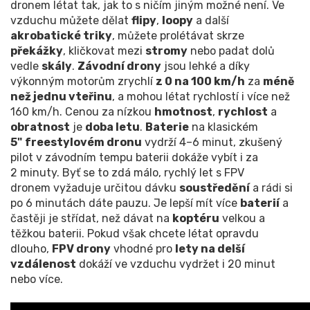
dronem létat tak, jak to s ničím jiným možné není. Ve
vzduchu můžete dělat
flipy
,
loopy
a další
akrobatické triky
, můžete prolétávat skrze
překážky
, kličkovat mezi
stromy
nebo padat dolů
vedle
skály
.
Závodní drony
jsou lehké a díky
výkonným motorům zrychlí
z 0 na 100 km/h
za
méně
než jednu vteřinu
, a mohou létat rychlostí i více než
160 km/h. Cenou za nízkou
hmotnost
,
rychlost
a
obratnost
je
doba letu
.
Baterie
na klasickém
5"
freestylovém dronu
vydrží 4–6 minut, zkušený
pilot v závodním tempu baterii dokáže vybít i za
2 minuty. Byť se to zdá málo, rychlý let s FPV
dronem vyžaduje určitou dávku
soustředění
a rádi si
po 6 minutách dáte pauzu. Je lepší mít více
baterií
a
častěji je střídat, než dávat na
koptéru
velkou a
těžkou baterii. Pokud však chcete létat opravdu
dlouho,
FPV drony
vhodné pro
lety na delší
vzdálenost
dokáží ve vzduchu vydržet i 20 minut
nebo více.