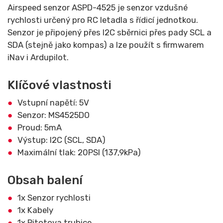
Airspeed senzor ASPD-4525 je senzor vzdušné
rychlosti určený pro RC letadla s řídicí jednotkou.
Senzor je připojený přes I2C sběrnici přes pady SCL a
SDA (stejně jako kompas) a lze použít s firmwarem
iNav i Ardupilot.
Klíčové vlastnosti
Vstupní napětí: 5V
Senzor: MS4525DO
Proud: 5mA
Výstup: I2C (SCL, SDA)
Maximální tlak: 20PSI (137,9kPa)
Obsah balení
1x Senzor rychlosti
1x Kabely
1x Pitotova trubice