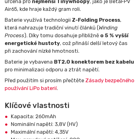
určená pro
nejmenší Tinywhoopy
, jako je BetaFPV
Air65, kde hraje každý gram roli.
Baterie využívá technologii
Z-Folding Process
,
která nahrazuje tradiční vinutí článků (
Winding
Process
). Díky tomu dosahuje přibližně
o 5 % vyšší
energetické hustoty
, což přináší delší letový čas
při zachování nízké hmotnosti.
Baterie je vybavena
BT2.0 konektorem bez kabelu
pro minimalizaci odporu a ztrát napětí.
Před použitím si prosím přečtěte
Zásady bezpečného
používání LiPo baterií
.
Klíčové vlastnosti
Kapacita: 260mAh
Nominální napětí: 3,8V (HV)
Maximální napětí: 4,35V