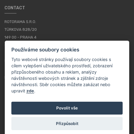
CONTACT
ROTORAMA S.R.O.
TÜRKOVA 828/20
149 00 - PRAHA 4
CZECH REPUBLIC
Používáme soubory cookies
+420 252 252 098
Tyto webové stránky používají soubory cookies s
PROVOZNÍ DOBA: PONDĚLÍ - PÁTEK, 10-16
cílem vylepšení uživatelského prostředí, zobrazení
přizpůsobeného obsahu a reklam, analýzy
KONTAKTY
návštěvnosti webových stránek a zjištění zdroje
návštěvnosti. Sběr cookies můžete zakázat nebo
upravit
zde
.
CS / CZK
Povolit vše
Přizpůsobit