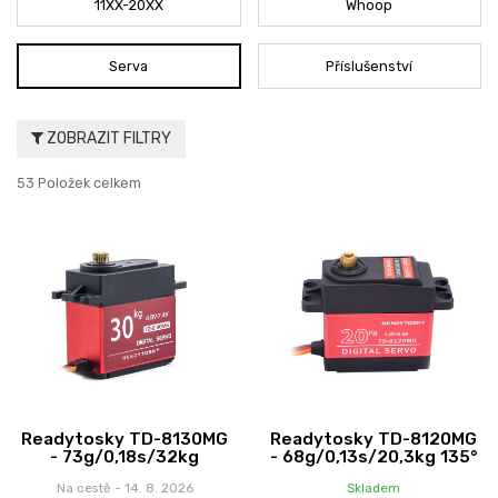
11XX-20XX
Whoop
Serva
Příslušenství
ZOBRAZIT FILTRY
53 Položek celkem
Readytosky TD-8130MG
Readytosky TD-8120MG
- 73g/0,18s/32kg
- 68g/0,13s/20,3kg 135°
Na cestě - 14. 8. 2026
Skladem