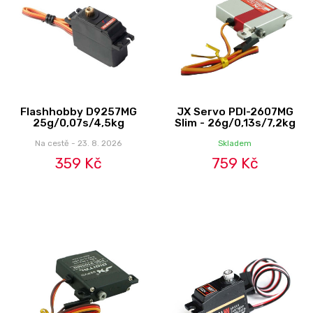
Flashhobby D9257MG
JX Servo PDI-2607MG
25g/0,07s/4,5kg
Slim - 26g/0,13s/7,2kg
Na cestě - 23. 8. 2026
Skladem
359 Kč
759 Kč