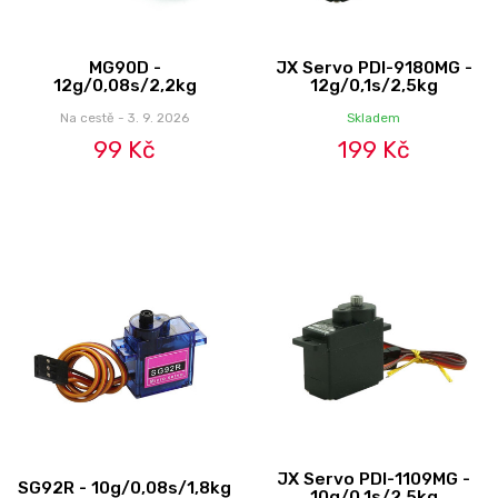
MG90D -
JX Servo PDI-9180MG -
12g/0,08s/2,2kg
12g/0,1s/2,5kg
Na cestě - 3. 9. 2026
Skladem
99 Kč
199 Kč
JX Servo PDI-1109MG -
SG92R - 10g/0,08s/1,8kg
10g/0,1s/2,5kg