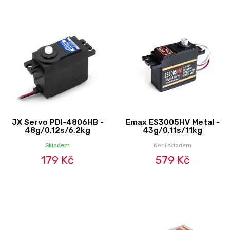
JX Servo PDI-4806HB -
Emax ES3005HV Metal -
48g/0,12s/6,2kg
43g/0,11s/11kg
Skladem
Není skladem
179 Kč
579 Kč