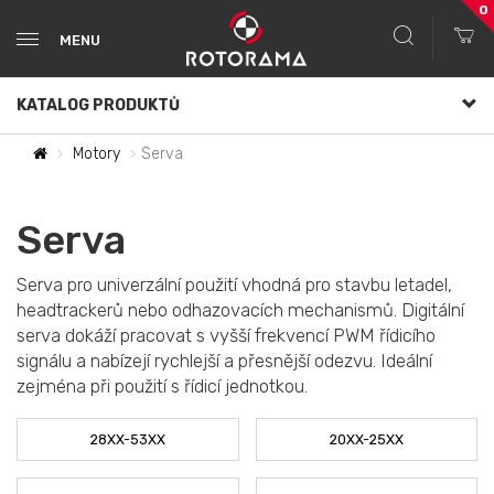
0
MENU
KATALOG PRODUKTŮ
Motory
Serva
Serva
Serva pro univerzální použití vhodná pro stavbu letadel,
headtrackerů nebo odhazovacích mechanismů. Digitální
serva dokáží pracovat s vyšší frekvencí PWM řídicího
signálu a nabízejí rychlejší a přesnější odezvu. Ideální
zejména při použití s řídicí jednotkou.
28XX-53XX
20XX-25XX