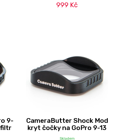
999 Kč
o 9-
CameraButter Shock Mod
iltr
kryt čočky na GoPro 9-13
Skladem