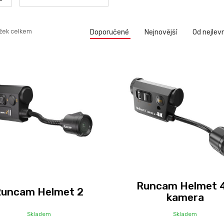
žek celkem
Doporučené
Nejnovější
Od nejlev
Runcam Helmet 
Runcam Helmet 2
kamera
Skladem
Skladem