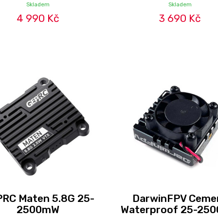
Skladem
Skladem
4 990 Kč
3 690 Kč
RC Maten 5.8G 25-
DarwinFPV Ceme
2500mW
Waterproof 25-25