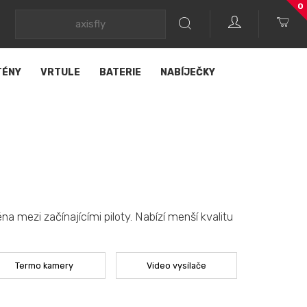
0
TÉNY
VRTULE
BATERIE
NABÍJEČKY
a mezi začínajícími piloty. Nabízí menší kvalitu
Termo kamery
Video vysílače