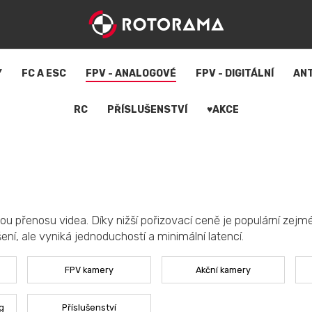
Y
FC A ESC
FPV - ANALOGOVÉ
FPV - DIGITÁLNÍ
AN
RC
PŘÍSLUŠENSTVÍ
♥AKCE
u přenosu videa. Díky nižší pořizovací ceně je populární zejmén
šení, ale vyniká jednoduchostí a minimální latencí.
FPV kamery
Akční kamery
g
Příslušenství