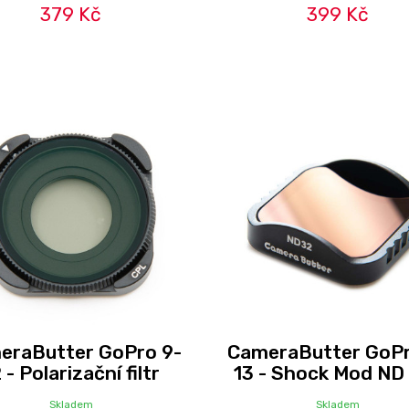
379 Kč
399 Kč
eraButter GoPro 9-
CameraButter GoPr
 - Polarizační filtr
13 - Shock Mod ND f
Skladem
Skladem