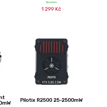
Skladem
1 299 Kč
nt
Pilotix R2500 25-2500mW
00mW