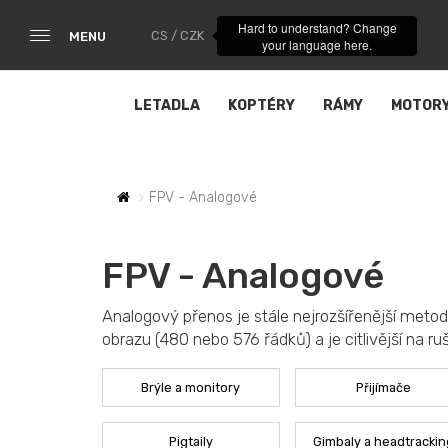
Hard to understand? Change
CS / CZK
MENU
your language here.
LETADLA
KOPTÉRY
RÁMY
MOTOR
FPV - Analogové
FPV - Analogové
Analogový přenos je stále nejrozšířenější metodo
obrazu (480 nebo 576 řádků) a je citlivější na ru
Brýle a monitory
Přijímače
Pigtaily
Gimbaly a headtrackin