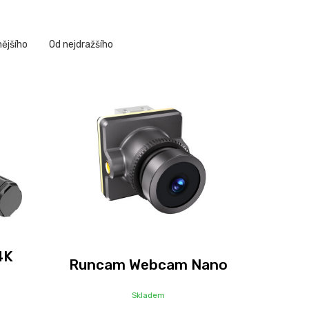
nějšího
Od nejdražšího
4K
Runcam Webcam Nano
Skladem