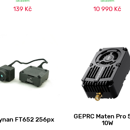
Skladem
Skladem
139 Kč
10 990 Kč
GEPRC Maten Pro 
ynan FT652 256px
10W