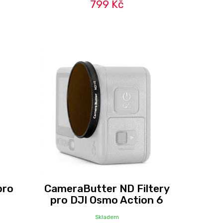
799 Kč
pro
CameraButter ND Filtery
pro DJI Osmo Action 6
Skladem