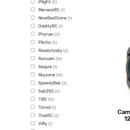
iFlight
(5)
MenaceRC
(1)
NewBeeDrone
(1)
OddityRC
(1)
Phynan
(3)
Pilotix
(3)
Readytosky
(2)
Runcam
(16)
Sequre
(1)
Skyzone
(10)
SpeedyBee
(2)
Sub250
(2)
TBS
(10)
Torvol
(1)
Cam
TrueRC
(2)
12
Vifly
(1)