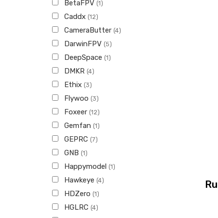
BetaFPV
(1)
Caddx
(12)
CameraButter
(4)
DarwinFPV
(5)
DeepSpace
(1)
DMKR
(4)
Ethix
(3)
Flywoo
(3)
Foxeer
(12)
Gemfan
(1)
GEPRC
(7)
GNB
(1)
Happymodel
(1)
Hawkeye
(4)
Ru
HDZero
(1)
HGLRC
(4)