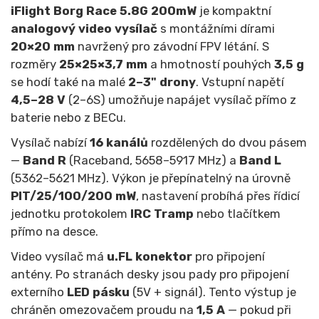
iFlight Borg Race 5.8G 200mW
je kompaktní
analogový video vysílač
s montážními dírami
20×20 mm
navržený pro závodní FPV létání. S
rozměry
25×25×3,7 mm
a hmotností pouhých
3,5 g
se hodí také na malé
2–3" drony
. Vstupní napětí
4,5–28 V
(2–6S) umožňuje napájet vysílač přímo z
baterie nebo z BECu.
Vysílač nabízí
16 kanálů
rozdělených do dvou pásem
—
Band R
(Raceband, 5658–5917 MHz) a
Band L
(5362–5621 MHz). Výkon je přepínatelný na úrovně
PIT/25/100/200 mW
, nastavení probíhá přes řídicí
jednotku protokolem
IRC Tramp
nebo tlačítkem
přímo na desce.
Video vysílač má
u.FL konektor
pro připojení
antény. Po stranách desky jsou pady pro připojení
externího
LED pásku
(5V + signál). Tento výstup je
chráněn omezovačem proudu na
1,5 A
— pokud při