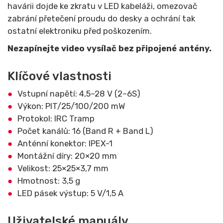
havárii dojde ke zkratu v LED kabeláži, omezovač
zabrání přetečení proudu do desky a ochrání tak
ostatní elektroniku před poškozením.
Nezapínejte video vysílač bez připojené antény.
Klíčové vlastnosti
Vstupní napětí: 4,5–28 V (2–6S)
Výkon: PIT/25/100/200 mW
Protokol: IRC Tramp
Počet kanálů: 16 (Band R + Band L)
Anténní konektor: IPEX-1
Montážní díry: 20×20 mm
Velikost: 25×25×3,7 mm
Hmotnost: 3,5 g
LED pásek výstup: 5 V/1,5 A
Uživatelské manuály