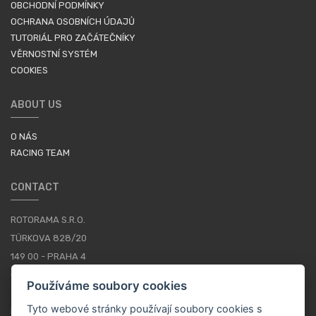
OBCHODNÍ PODMÍNKY
OCHRANA OSOBNÍCH ÚDAJŮ
TUTORIÁL PRO ZAČÁTEČNÍKY
VĚRNOSTNÍ SYSTÉM
COOKIES
ABOUT US
O NÁS
RACING TEAM
CONTACT
ROTORAMA S.R.O.
TÜRKOVA 828/20
149 00 - PRAHA 4
CZECH REPUBLIC
Používáme soubory cookies
+420 252 252 098
Tyto webové stránky používají soubory cookies s
PROVOZNÍ DOBA: PONDĚLÍ - PÁTEK, 10-16