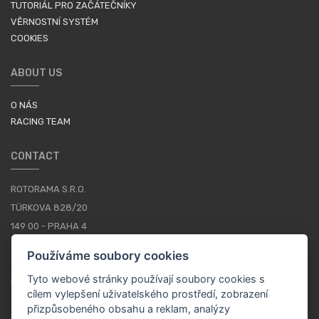
TUTORIÁL PRO ZAČÁTEČNÍKY
VĚRNOSTNÍ SYSTÉM
COOKIES
ABOUT US
O NÁS
RACING TEAM
CONTACT
ROTORAMA S.R.O.
TÜRKOVA 828/20
149 00 - PRAHA 4
CZECH REPUBLIC
Používáme soubory cookies
+420 252 252 098
Tyto webové stránky používají soubory cookies s
PROVOZNÍ DOBA: PONDĚLÍ - PÁTEK, 10-16
cílem vylepšení uživatelského prostředí, zobrazení
přizpůsobeného obsahu a reklam, analýzy