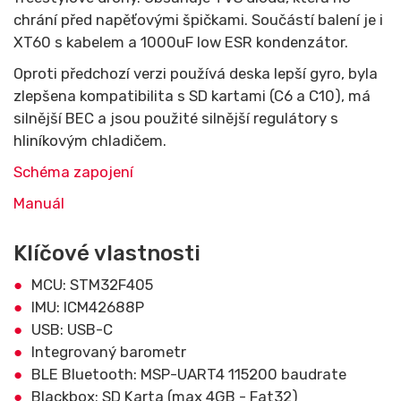
chrání před napěťovými špičkami. Součástí balení je i
XT60 s kabelem a 1000uF low ESR kondenzátor.
Oproti předchozí verzi používá deska lepší gyro, byla
zlepšena kompatibilita s SD kartami (C6 a C10), má
silnější BEC a jsou použité silnější regulátory s
hliníkovým chladičem.
Schéma zapojení
Manuál
Klíčové vlastnosti
MCU: STM32F405
IMU: ICM42688P
USB: USB-C
Integrovaný barometr
BLE Bluetooth: MSP-UART4 115200 baudrate
Blackbox: SD Karta (max 4GB - Fat32)