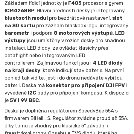
Základem řídicí jednotky je
F405
procesor s gyrem
ICM42688P
. Hlavní předností desky je integrovaný
bluetooth modul
pro bezdrátové nastavení,
slot
na SD kartu
pro záznam blackbox logu, integrovaný
barometr
i podpora
8 motorových výstupů
.
LED
výstupy
jsou umístěny v rozích desky pro snadnou
instalaci. LED diody lze ovládat klasicky přes
betaflight nebo integrovaným LED
controllerem. Zajímavou funkcí jsou i
4 LED diody
na kraji desky
, které indikují stav baterie. Na první
pohled tak vidíte, jestli do dronu nedáváte vybitou
baterii. Deska má
konektor pro připojení DJI FPV
i
vyvedené
I2C
pady pro připojení kompasu. K dispozici
je
5V i 9V BEC
.
Deska je doplněna regulátorem SpeedyBee 55A s
firmwarem BlHeli_S. Regulátor zvládne proud až 55A,
díky tomu je vhodný pro klasické 5" závodní i
freestylové drony. Obsahuje TVS diodu, která ho