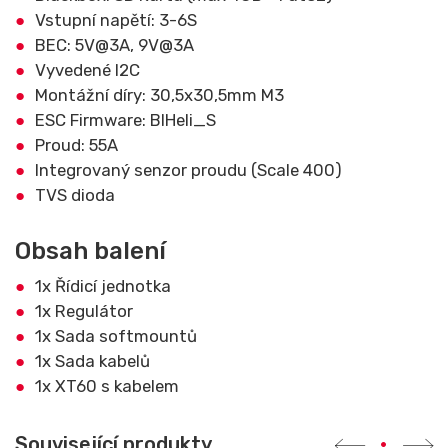
Vstupní napětí: 3-6S
BEC: 5V@3A, 9V@3A
Vyvedené I2C
Montážní díry: 30,5x30,5mm M3
ESC Firmware: BlHeli_S
Proud: 55A
Integrovaný senzor proudu (Scale 400)
TVS dioda
Obsah balení
1x Řídicí jednotka
1x Regulátor
1x Sada softmountů
1x Sada kabelů
1x XT60 s kabelem
Související produkty
•