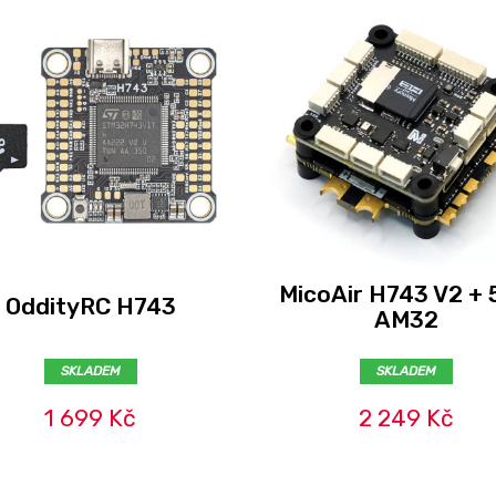
MicoAir H743 V2 +
OddityRC H743
AM32
SKLADEM
SKLADEM
1 699 Kč
2 249 Kč