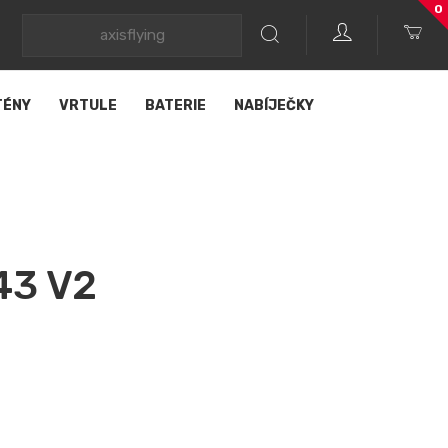
0
TÉNY
VRTULE
BATERIE
NABÍJEČKY
43 V2