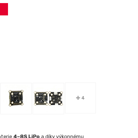
4
aterie
4–8S LiPo
a díky výkonnému