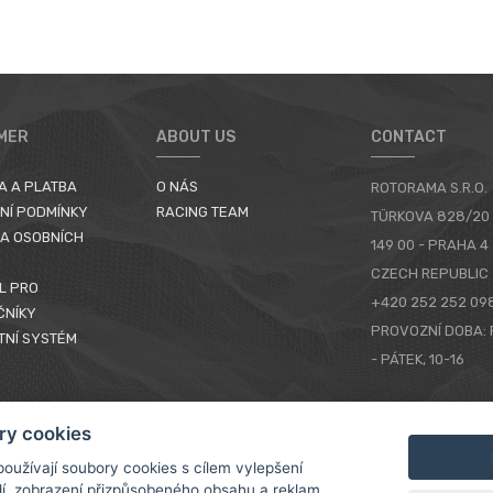
MER
ABOUT US
CONTACT
A A PLATBA
O NÁS
ROTORAMA S.R.O.
NÍ PODMÍNKY
RACING TEAM
TÜRKOVA 828/20
A OSOBNÍCH
149 00 - PRAHA 4
CZECH REPUBLIC
L PRO
+420 252 252 09
ČNÍKY
PROVOZNÍ DOBA: 
TNÍ SYSTÉM
- PÁTEK, 10-16
KONTAKTY
ry cookies
oužívají soubory cookies s cílem vylepšení
dí, zobrazení přizpůsobeného obsahu a reklam,