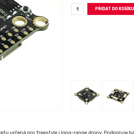
 letu určená pro freestyle i long-range drony. Podporuje b