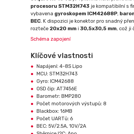
procesoru STM32H743
je kompatibilní s 
vybavena
gyroskopem ICM42688P
,
baro
BEC
. K dispozici je konektor pro snadný př
rozteče
20x20 mm
i
30,5x30,5 mm
, což j
Schéma zapojení
Klíčové vlastnosti
Napájení: 4-8S Lipo
MCU: STM32H743
Gyro: ICM42688
OSD čip: AT7456E
Barometr: BMP280
Počet motorových výstupů: 8
Blackbox: 16MB
Počet UARTů: 6
BEC: 5V/2.5A, 10V/2A
Sběrnice I2C: Ano