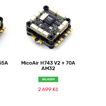
 55A
MicoAir H743 V2 + 70A
MicoAi
AM32
SKLADEM
2 699 Kč