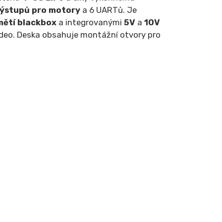
výstupů pro motory
a 6 UARTů. Je
ětí blackbox
a integrovanými
5V
a
10V
 video. Deska obsahuje montážní otvory pro