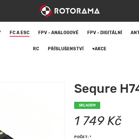
Y
FC A ESC
FPV - ANALOGOVÉ
FPV - DIGITÁLNÍ
AN
RC
PŘÍSLUŠENSTVÍ
♥AKCE
Sequre H7
SKLADEM
1 749 Kč
POČET: *