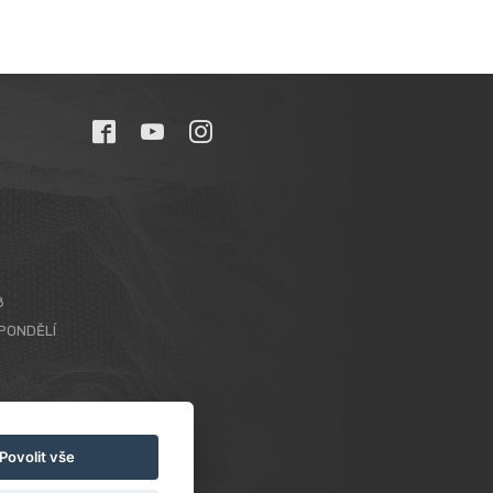
8
PONDĚLÍ
Povolit vše