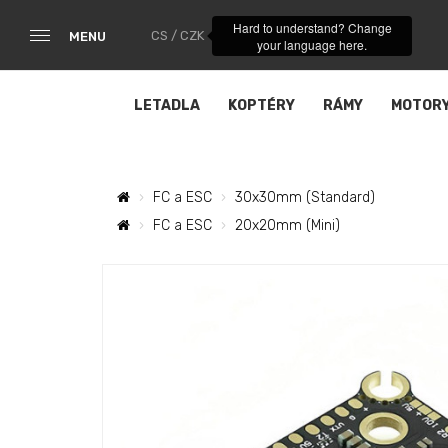
Hard to understand? Change
CS / CZK
MENU
your language here.
LETADLA
KOPTÉRY
RÁMY
MOTOR
FC a ESC
30x30mm (Standard)
FC a ESC
20x20mm (Mini)