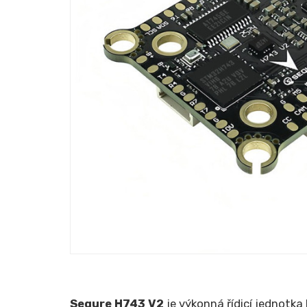
Sequre H743 V2
je výkonná řídicí jednotka