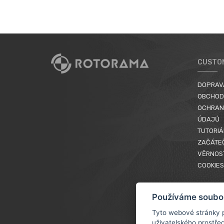
CUSTO
DOPRAV
OBCHOD
OCHRAN
ÚDAJŮ
TUTORIÁ
ZAČÁTE
VĚRNOS
COOKIES
Používáme soubo
Tyto webové stránky p
uživatelského prostře