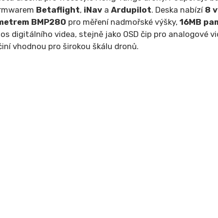
firmwarem
Betaflight
,
iNav
a
Ardupilot
. Deska nabízí
8 
metrem BMP280
pro měření nadmořské výšky,
16MB pam
enos digitálního videa, stejně jako OSD čip pro analogové
i činí vhodnou pro širokou škálu dronů.