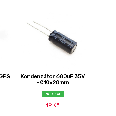
 GPS
Kondenzátor 680uF 35V
Sequre
- Ø10x20mm
SKLADEM
19 Kč