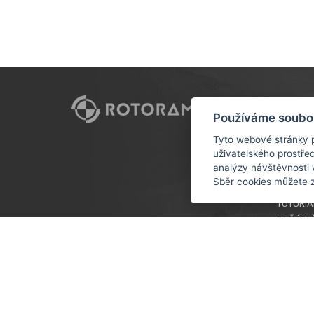
CUSTO
Používáme soubo
DOPRAV
Tyto webové stránky p
uživatelského prostře
OBCHOD
analýzy návštěvnosti 
OCHRAN
Sběr cookies můžete 
ÚDAJŮ
TUTORIÁ
ZAČÁTE
VĚRNOS
COOKIES