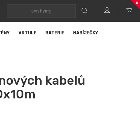
0
TÉNY
VRTULE
BATERIE
NABÍJEČKY
onových kabelů
0x10m