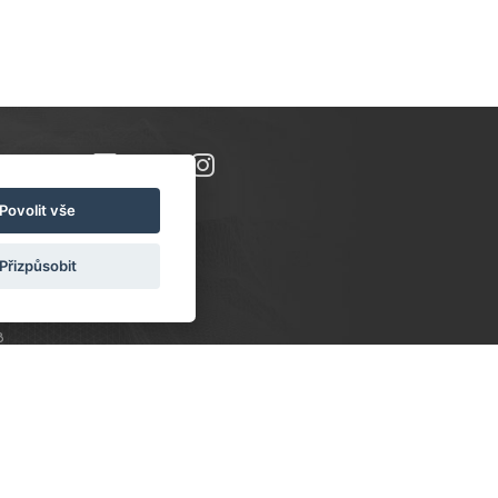
Povolit vše
Přizpůsobit
8
PONDĚLÍ