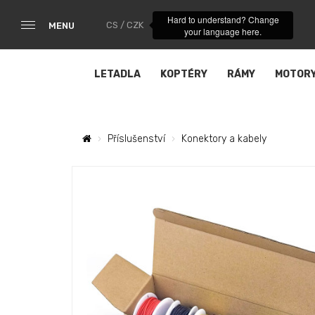
Hard to understand? Change
CS / CZK
MENU
your language here.
LETADLA
KOPTÉRY
RÁMY
MOTOR
Příslušenství
Konektory a kabely