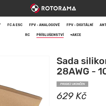
Y
FC A ESC
FPV - ANALOGOVÉ
FPV - DIGITÁLNÍ
AN
RC
PŘÍSLUŠENSTVÍ
♥AKCE
Sada silik
28AWG - 1
PRODEJ UKONČEN
629 Kč