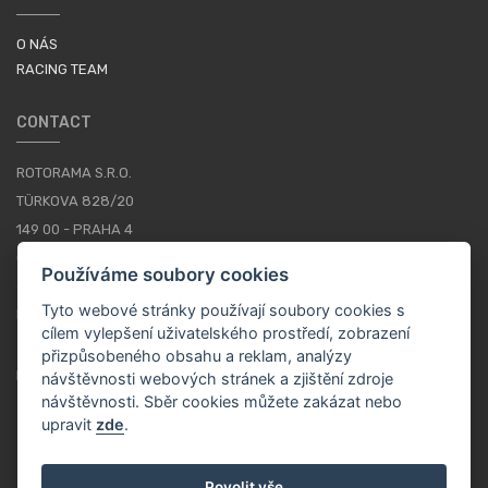
O NÁS
RACING TEAM
CONTACT
ROTORAMA S.R.O.
TÜRKOVA 828/20
149 00 - PRAHA 4
CZECH REPUBLIC
Používáme soubory cookies
+420 252 252 098
Tyto webové stránky používají soubory cookies s
PROVOZNÍ DOBA: PONDĚLÍ - PÁTEK, 10-16
cílem vylepšení uživatelského prostředí, zobrazení
přizpůsobeného obsahu a reklam, analýzy
KONTAKTY
návštěvnosti webových stránek a zjištění zdroje
návštěvnosti. Sběr cookies můžete zakázat nebo
upravit
zde
.
CS / CZK
Povolit vše