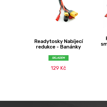
Readytosky Nabíjecí
sm
redukce - Banánky
SKLADEM
129 Kč