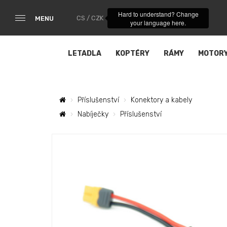
Hard to understand? Change
CS / CZK
MENU
your language here.
LETADLA
KOPTÉRY
RÁMY
MOTOR
Příslušenství
Konektory a kabely
Nabíječky
Příslušenství