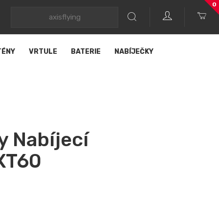
0
TÉNY
VRTULE
BATERIE
NABÍJEČKY
 Nabíjecí
 XT60