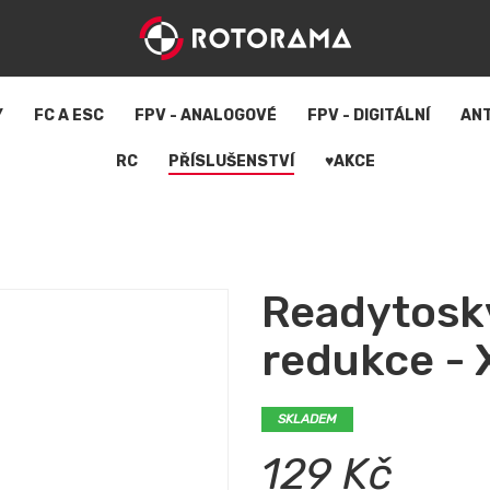
Y
FC A ESC
FPV - ANALOGOVÉ
FPV - DIGITÁLNÍ
AN
RC
PŘÍSLUŠENSTVÍ
♥AKCE
Readytosky
redukce -
SKLADEM
129 Kč