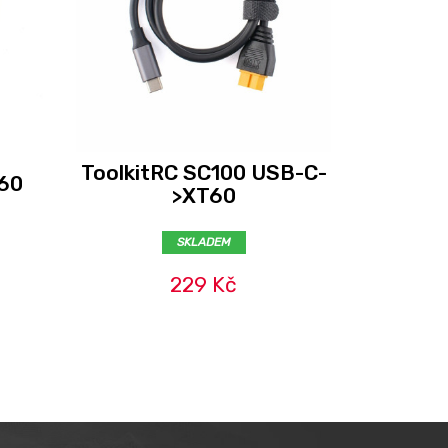
ToolkitRC SC100 USB-C-
BetaFPV
60
>XT60
SKLADEM
229 Kč