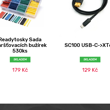
Readytosky Sada
ršťovacích bužírek
SC100 USB-C->XT
530ks
SKLADEM
SKLADEM
179 Kč
129 Kč