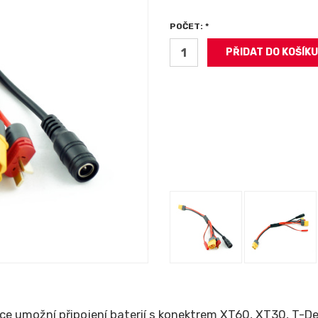
POČET: *
ukce umožní připojení baterií s konektrem XT60, XT30, T-