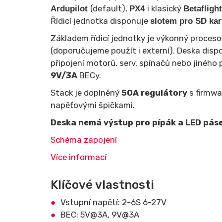
(default),
i klasický
Ardupilot
PX4
Betafligh
Řídicí jednotka disponuje
slotem pro SD kar
Základem řídicí jednotky je výkonný proces
(doporučujeme použít i externí). Deska dis
připojení motorů, serv, spínačů nebo jiného 
9V/3A
BECy.
Stack je doplněný
50A regulátory
s firmw
napěťovými špičkami.
Deska nemá výstup pro pípák a LED pásek
Schéma zapojení
Více informací
Klíčové vlastnosti
Vstupní napětí: 2-6S 6-27V
BEC: 5V@3A, 9V@3A