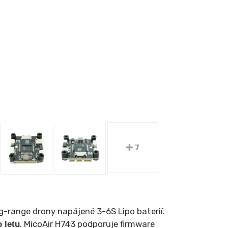
7
ng-range drony napájené 3-6S Lipo baterií.
. MicoAir H743 podporuje firmware
 letu