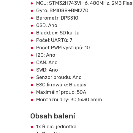
MCU: STM32H743VIH6, 480MHz, 2MB Flas
Gyro: BMI088+BMI270
Barometr: DPS310
OSD: Ano
Blackbox: SD karta
Počet UARTů: 7
Počet PWM výstupů: 10
I2C: Ano
CAN: Ano
SWD: Ano
Senzor proudu: Ano
ESC firmware: Bluejay
Maximální proud: 50A
Montážní díry: 30,5x30,5mm
Obsah balení
1x Řídicí jednotka