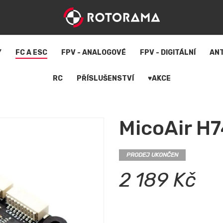
Y
FC A ESC
FPV - ANALOGOVÉ
FPV - DIGITÁLNÍ
AN
RC
PŘÍSLUŠENSTVÍ
♥AKCE
MicoAir H
PRODEJ UKONČEN
2 189 Kč