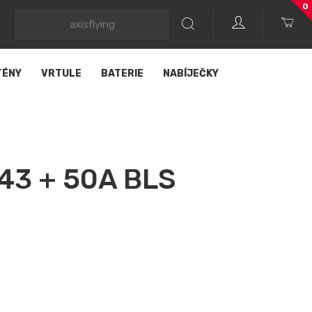
0
TÉNY
VRTULE
BATERIE
NABÍJEČKY
743 + 50A BLS