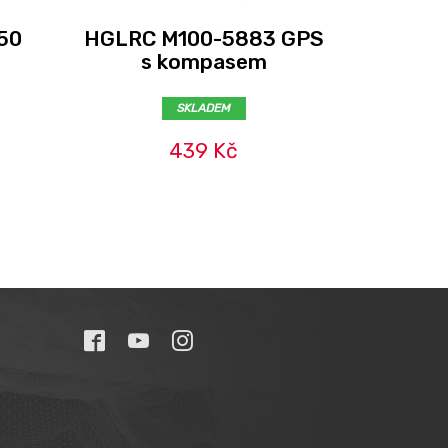
50
HGLRC M100-5883 GPS
Kondenz
s kompasem
-
SKLADEM
439 Kč