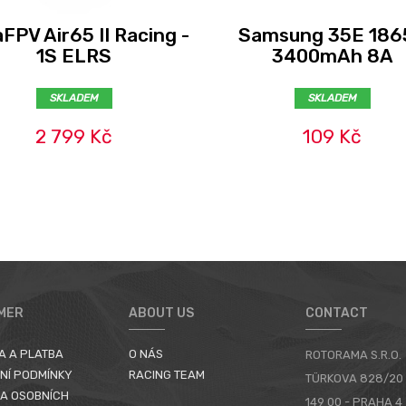
FPV Air65 II Racing -
Samsung 35E 186
1S ELRS
3400mAh 8A
SKLADEM
SKLADEM
2 799 Kč
109 Kč
MER
ABOUT US
CONTACT
A A PLATBA
O NÁS
ROTORAMA S.R.O.
NÍ PODMÍNKY
RACING TEAM
TÜRKOVA 828/20
A OSOBNÍCH
149 00 - PRAHA 4