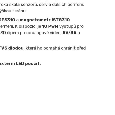
roká škála senzorů, serv a dalších periferií.
výškou terénu.
 DPS310
a
magnetometr IST8310
eriferií. K dispozici je
10 PWM
výstupů pro
SD čipem pro analogové video,
5V/3A
a
TVS diodou
, která ho pomáhá chránit před
externí LED použít.