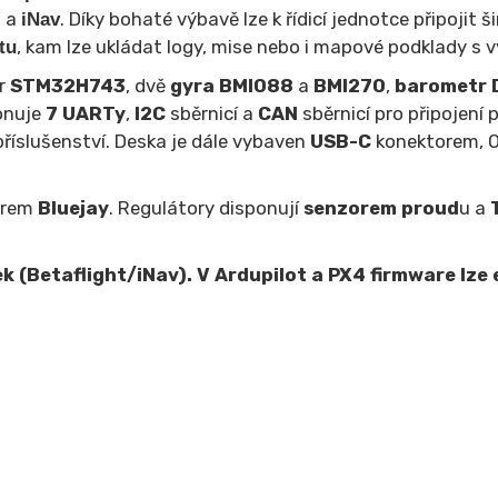
a
. Díky bohaté výbavě lze k řídicí jednotce připojit ši
t
iNav
, kam lze ukládat logy, mise nebo i mapové podklady s 
tu
or
STM32H743
, dvě
gyra BMI088
a
BMI270
,
barometr
ponuje
7 UARTy
,
I2C
sběrnicí a
CAN
sběrnicí pro připojení p
příslušenství. Deska je dále vybaven
USB-C
konektorem, O
arem
Bluejay
. Regulátory disponují
senzorem proud
u a
 (Betaflight/iNav). V Ardupilot a PX4 firmware lze 