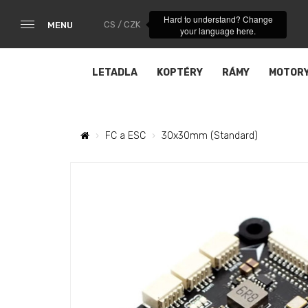
Hard to understand? Change
CS / CZK
MENU
your language here.
LETADLA
KOPTÉRY
RÁMY
MOTOR
FC a ESC
30x30mm (Standard)