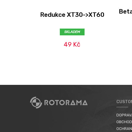
Beta
Redukce XT30->XT60
SKLADEM
49 Kč
CUSTO
DOPRAV
OBCHOD
OCHRAN