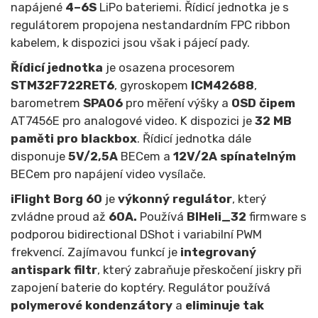
napájené
4–6S
LiPo bateriemi. Řídicí jednotka je s
regulátorem propojena nestandardním FPC ribbon
kabelem, k dispozici jsou však i pájecí pady.
Řídicí jednotka
je osazena procesorem
STM32F722RET6
, gyroskopem
ICM42688
,
barometrem
SPA06
pro měření výšky a
OSD čipem
AT7456E pro analogové video. K dispozici je
32 MB
paměti pro
blackbox
. Řídicí jednotka dále
disponuje
5V/2,5A
BECem a
12V/2A spínatelným
BECem pro napájení video vysílače.
iFlight Borg 60
je
výkonný regulátor
, který
zvládne proud až
60A.
Používá
BlHeli_32
firmware s
podporou bidirectional DShot i variabilní PWM
frekvencí. Zajímavou funkcí je
integrovaný
antispark filtr
, který zabraňuje přeskočení jiskry při
zapojení baterie do koptéry. Regulátor používá
polymerové kondenzátory
a
eliminuje tak