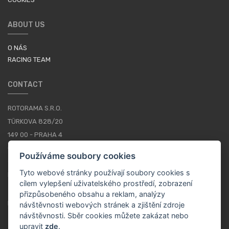
ABOUT US
O NÁS
RACING TEAM
CONTACT
ROTORAMA S.R.O.
TÜRKOVA 828/20
149 00 - PRAHA 4
CZECH REPUBLIC
Používáme soubory cookies
+420 252 252 098
Tyto webové stránky používají soubory cookies s
PROVOZNÍ DOBA: PONDĚLÍ - PÁTEK, 10-16
cílem vylepšení uživatelského prostředí, zobrazení
přizpůsobeného obsahu a reklam, analýzy
KONTAKTY
návštěvnosti webových stránek a zjištění zdroje
návštěvnosti. Sběr cookies můžete zakázat nebo
upravit
zde
.