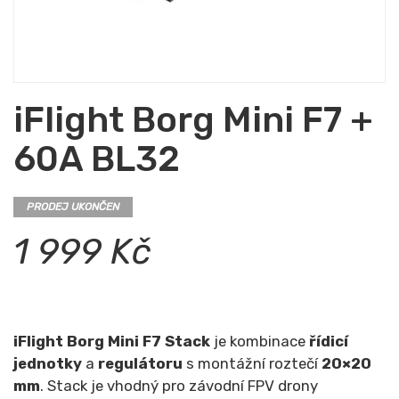
iFlight Borg Mini F7 +
60A BL32
PRODEJ UKONČEN
1 999 Kč
iFlight Borg Mini F7 Stack
je kombinace
řídicí
jednotky
a
regulátoru
s montážní roztečí
20×20
mm
. Stack je vhodný pro závodní FPV drony