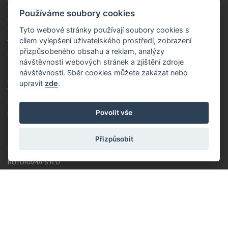
OBCHODNÍ PODMÍNKY
Používáme soubory cookies
OCHRANA OSOBNÍCH ÚDAJŮ
Tyto webové stránky používají soubory cookies s
TUTORIÁL PRO ZAČÁTEČNÍKY
cílem vylepšení uživatelského prostředí, zobrazení
VĚRNOSTNÍ SYSTÉM
přizpůsobeného obsahu a reklam, analýzy
COOKIES
návštěvnosti webových stránek a zjištění zdroje
návštěvnosti. Sběr cookies můžete zakázat nebo
ABOUT US
upravit
zde
.
O NÁS
Povolit vše
RACING TEAM
CONTACT
Přizpůsobit
ROTORAMA S.R.O.
TÜRKOVA 828/20
149 00 - PRAHA 4
CZECH REPUBLIC
+420 252 252 098