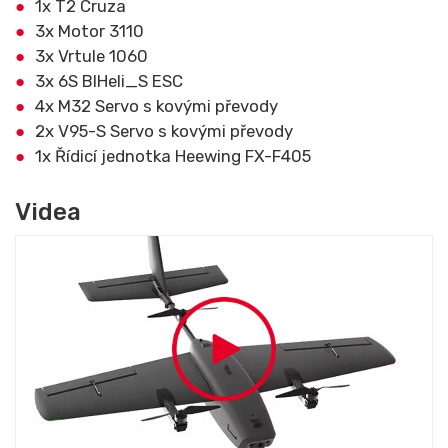
1x T2 Cruza
3x Motor 3110
3x Vrtule 1060
3x 6S BlHeli_S ESC
4x M32 Servo s kovými převody
2x V95-S Servo s kovými převody
1x Řídicí jednotka Heewing FX-F405
Videa