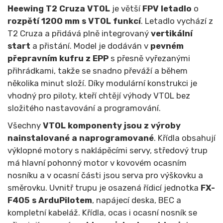
Heewing T2 Cruza VTOL
je větší
FPV letadlo
o
rozpětí 1200 mm
s VTOL funkcí
. Letadlo vychází z
T2 Cruza a přidává plně integrovaný
vertikální
start
a přistání. Model je dodáván v
pevném
přepravním kufru z EPP
s přesně vyřezanými
přihrádkami, takže se snadno převáží a během
několika minut složí. Díky modulární konstrukci je
vhodný pro piloty, kteří chtějí výhody VTOL bez
složitého nastavování a programování.
Všechny
VTOL komponenty jsou z výroby
nainstalované a naprogramované
. Křídla obsahují
výklopné motory s naklápěcími servy, středový trup
má hlavní pohonný motor v kovovém ocasním
nosníku a v ocasní části jsou serva pro výškovku a
směrovku. Uvnitř trupu je osazená řídicí jednotka
FX-
F405
s ArduPilotem
, napájecí deska, BEC a
kompletní kabeláž. Křídla, ocas i ocasní nosník se