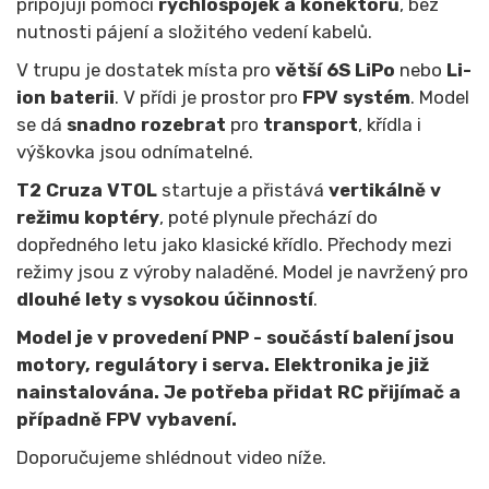
připojují pomocí
rychlospojek a konektorů
, bez
nutnosti pájení a složitého vedení kabelů.
V trupu je dostatek místa pro
větší 6S LiPo
nebo
Li-
ion baterii
. V přídi je prostor pro
FPV systém
. Model
se dá
snadno rozebrat
pro
transport
, křídla i
výškovka jsou odnímatelné.
T2 Cruza VTOL
startuje a přistává
vertikálně v
režimu koptéry
, poté plynule přechází do
dopředného letu jako klasické křídlo. Přechody mezi
režimy jsou z výroby naladěné. Model je navržený pro
dlouhé lety s vysokou účinností
.
Model je v provedení PNP - součástí balení jsou
motory, regulátory i serva. Elektronika je již
nainstalována. Je potřeba přidat RC přijímač a
případně FPV vybavení.
Doporučujeme shlédnout video níže.