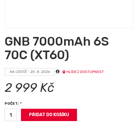
GNB 7000mAh 6S
70C (XT60)
NA CESTĚ - 20. 8. 2026
HLÍDEJ DOSTUPNOST
2 999 Kč
POČET: *