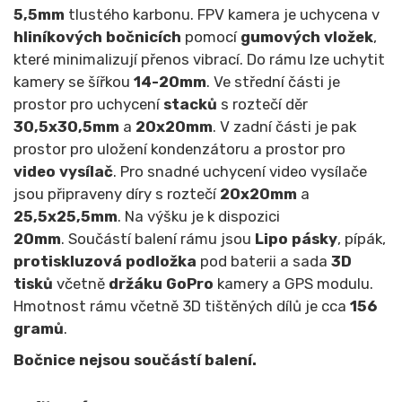
5,5mm
tlustého karbonu. FPV kamera je uchycena v
hliníkových bočnicích
pomocí
gumových vložek
,
které minimalizují přenos vibrací. Do rámu lze uchytit
kamery se šířkou
14-20mm
. Ve střední části je
prostor pro uchycení
stacků
s roztečí děr
30,5x30,5mm
a
20x20mm
. V zadní části je pak
prostor pro uložení kondenzátoru a prostor pro
video vysílač
. Pro snadné uchycení video vysílače
jsou připraveny díry s roztečí
20x20mm
a
25,5x25,5mm
. Na výšku je k dispozici
20mm
. Součástí balení rámu jsou
Lipo pásky
, pípák,
protiskluzová podložka
pod baterii a sada
3D
tisků
včetně
držáku GoPro
kamery a GPS modulu.
Hmotnost rámu včetně 3D tištěných dílů je cca
156
gramů
.
Bočnice nejsou součástí balení.