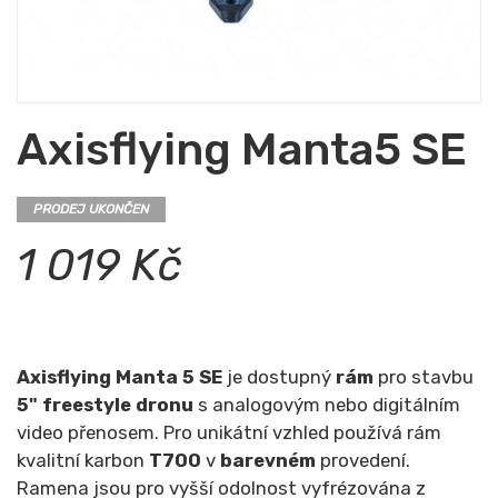
Axisflying Manta5 SE
PRODEJ UKONČEN
1 019 Kč
Axisflying Manta 5 SE
je dostupný
rám
pro stavbu
5" freestyle dronu
s analogovým nebo digitálním
video přenosem. Pro unikátní vzhled používá rám
kvalitní karbon
T700
v
barevném
provedení.
Ramena jsou pro vyšší odolnost vyfrézována z