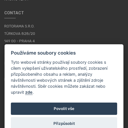
CONTACT
ROTORAMA S.R.O.
TÜRKOVA 828/20
149 00 - PRAHA 4
CZECH REPUBLIC
Používáme soubory cookies
+420 252 252 098
Tyto webové stránky používají soubory cookies s
PROVOZNÍ DOBA: PONDĚLÍ - PÁTEK, 10-16
cílem vylepšení uživatelského prostředí, zobrazení
přizpůsobeného obsahu a reklam, analýzy
KONTAKTY
návštěvnosti webových stránek a zjištění zdroje
návštěvnosti. Sběr cookies můžete zakázat nebo
upravit
zde
.
CS / CZK
Povolit vše
Přizpůsobit