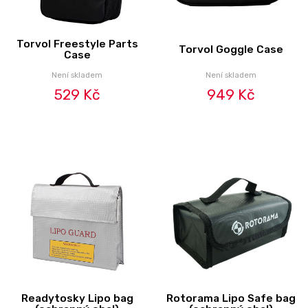
Torvol Freestyle Parts
Torvol Goggle Case
Case
Není skladem
Není skladem
529 Kč
949 Kč
Readytosky Lipo bag
Rotorama Lipo Safe bag