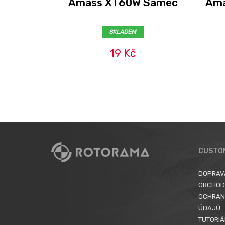
Amass XT60W Samec
Ama
SKLADEM
19 Kč
CUSTO
DOPRAV
OBCHOD
OCHRAN
ÚDAJŮ
TUTORIÁ