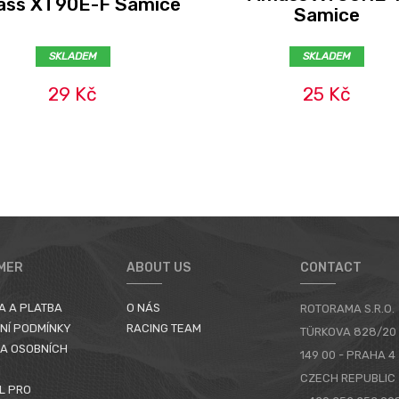
ss XT90E-F Samice
Samice
SKLADEM
SKLADEM
29 Kč
25 Kč
MER
ABOUT US
CONTACT
A A PLATBA
O NÁS
ROTORAMA S.R.O.
NÍ PODMÍNKY
RACING TEAM
TÜRKOVA 828/20
A OSOBNÍCH
149 00 - PRAHA 4
CZECH REPUBLIC
L PRO