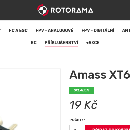
Y
FC A ESC
FPV - ANALOGOVÉ
FPV - DIGITÁLNÍ
AN
RC
PŘÍSLUŠENSTVÍ
♥AKCE
Amass XT6
SKLADEM
19 Kč
POČET: *