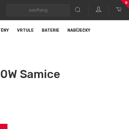
0
TÉNY
VRTULE
BATERIE
NABÍJEČKY
0W Samice