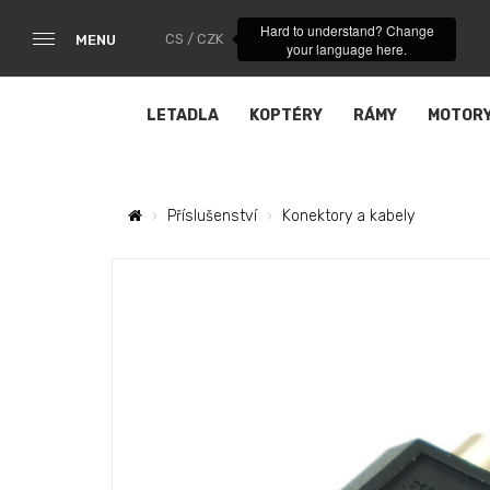
Hard to understand? Change
CS / CZK
MENU
your language here.
LETADLA
KOPTÉRY
RÁMY
MOTOR
Příslušenství
Konektory a kabely