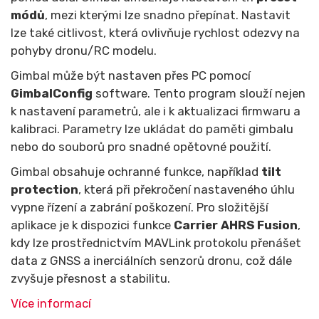
módů
, mezi kterými lze snadno přepínat. Nastavit
lze také citlivost, která ovlivňuje rychlost odezvy na
pohyby dronu/RC modelu.
Gimbal může být nastaven přes PC pomocí
GimbalConfig
software. Tento program slouží nejen
k nastavení parametrů, ale i k aktualizaci firmwaru a
kalibraci. Parametry lze ukládat do paměti gimbalu
nebo do souborů pro snadné opětovné použití.
Gimbal obsahuje ochranné funkce, například
tilt
protection
, která při překročení nastaveného úhlu
vypne řízení a zabrání poškození. Pro složitější
aplikace je k dispozici funkce
Carrier AHRS Fusion
,
kdy lze prostřednictvím MAVLink protokolu přenášet
data z GNSS a inerciálních senzorů dronu, což dále
zvyšuje přesnost a stabilitu.
Více informací