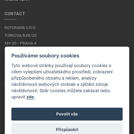
CONTACT
ROTORAMA S.R.O.
TÜRKOVA 828/20
149 00 - PRAHA 4
CZECH REPUBLIC
Používáme soubory cookies
+420 252 252 098
Tyto webové stránky používají soubory cookies s
PROVOZNÍ DOBA: PONDĚLÍ - PÁTEK, 10-16
cílem vylepšení uživatelského prostředí, zobrazení
přizpůsobeného obsahu a reklam, analýzy
KONTAKTY
návštěvnosti webových stránek a zjištění zdroje
návštěvnosti. Sběr cookies můžete zakázat nebo
upravit
zde
.
CS / CZK
Povolit vše
Přizpůsobit