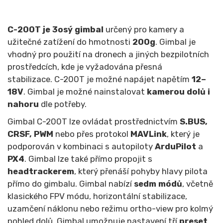
C-200T je 3osý gimbal
určený pro kamery a
užitečné zatížení do hmotnosti
200g
. Gimbal je
vhodný pro použití na dronech a jiných bezpilotních
prostředcích, kde je vyžadována přesná
stabilizace. C-200T je možné napájet napětím
12–
18V
. Gimbal je možné nainstalovat
kamerou dolů i
nahoru
dle potřeby.
Gimbal C-200T lze ovládat prostřednictvím
S.BUS,
CRSF, PWM
nebo přes protokol
MAVLink
, který je
podporován v kombinaci s autopiloty
ArduPilot
a
PX4
. Gimbal lze také přímo propojit s
headtrackerem
, který přenáší pohyby hlavy pilota
přímo do gimbalu. Gimbal nabízí
sedm módů
, včetně
klasického FPV módu, horizontální stabilizace,
uzamčení náklonu nebo režimu ortho-view pro kolmý
pohled dolů. Gimbal umožnuje nastavení tří
preset