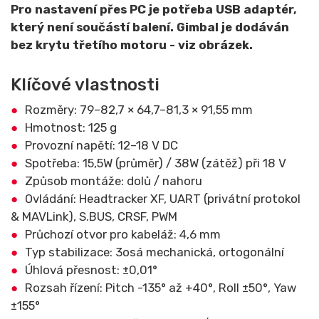
Pro nastavení přes PC je potřeba USB adaptér,
který není součástí balení. Gimbal je dodáván
bez krytu třetího motoru - viz obrázek.
Klíčové vlastnosti
Rozměry: 79–82,7 × 64,7–81,3 × 91,55 mm
Hmotnost: 125 g
Provozní napětí: 12–18 V DC
Spotřeba: 15,5W (průměr) / 38W (zátěž) při 18 V
Způsob montáže: dolů / nahoru
Ovládání: Headtracker XF, UART (privátní protokol
& MAVLink), S.BUS, CRSF, PWM
Průchozí otvor pro kabeláž: 4,6 mm
Typ stabilizace: 3osá mechanická, ortogonální
Úhlová přesnost: ±0,01°
Rozsah řízení: Pitch -135° až +40°, Roll ±50°, Yaw
±155°