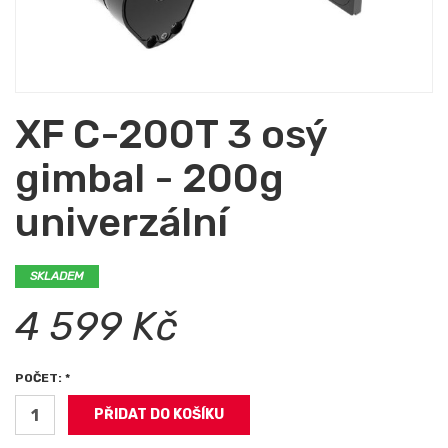
XF C-200T 3 osý
gimbal - 200g
univerzální
SKLADEM
4 599 Kč
POČET: *