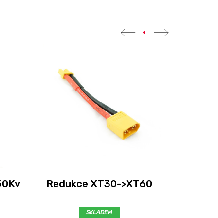
•
Samsu
50Kv
Redukce XT30->XT60
3
SKLADEM