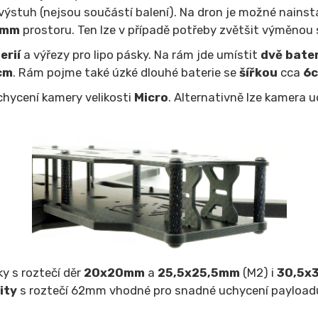
výstuh (nejsou součástí balení). Na dron je možné nains
5mm
prostoru. Ten lze v případě potřeby zvětšit výměnou 
erií
a výřezy pro lipo pásky. Na rám jde umístit
dvě bater
cm
. Rám pojme také úzké dlouhé baterie se
šířkou
cca
6
chycení kamery velikosti
Micro
. Alternativně lze kamera 
y s roztečí děr
20x20mm
a
25,5x25,5mm
(M2) i
30,5x
ity
s roztečí 62mm vhodné pro snadné uchycení payloadu.