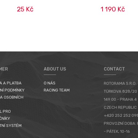
25 Kč
1 190 Kč
MER
ABOUT US
CONTACT
A A PLATBA
O NÁS
ROTORAMA S.R.O.
NÍ PODMÍNKY
RACING TEAM
TÜRKOVA 828/20
A OSOBNÍCH
149 00 - PRAHA 4
CZECH REPUBLIC
L PRO
+420 252 252 09
ČNÍKY
PROVOZNÍ DOBA: 
TNÍ SYSTÉM
- PÁTEK, 10-16