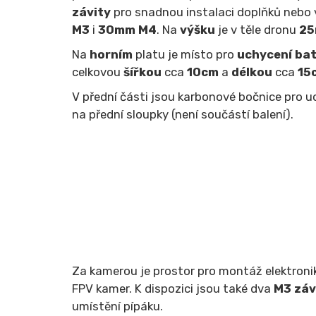
závity
pro snadnou instalaci doplňků nebo 
M3
i
30mm M4
. Na
výšku
je v těle dronu
2
Na
horním
platu je místo pro
uchycení bat
celkovou
šířkou
cca
10cm
a
délkou
cca
15
V přední části jsou karbonové bočnice pro u
na přední sloupky (není součástí balení).
Za kamerou je prostor pro montáž elektronik
FPV kamer. K dispozici jsou také dva
M3 záv
umístění pípáku.