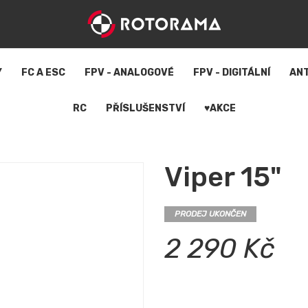
Y
FC A ESC
FPV - ANALOGOVÉ
FPV - DIGITÁLNÍ
AN
RC
PŘÍSLUŠENSTVÍ
♥AKCE
Viper 15"
PRODEJ UKONČEN
2 290 Kč