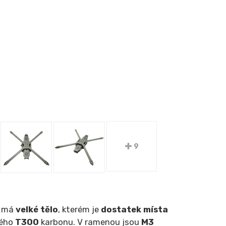
9
m má
velké tělo
, kterém je
dostatek místa
kého
T300
karbonu. V ramenou jsou
M3