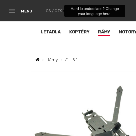
Hard to understand? Change
CS / CZK
MENU
your language here.
LETADLA
KOPTÉRY
RÁMY
MOTOR
Rámy
7" - 9"