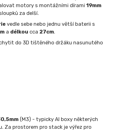
talovat motory s montážními dírami
19mm
sloupků za delší.
ie
vedle sebe nebo jednu větší baterii s
cm
a
délkou
cca
27cm
.
uchytit do 3D tištěného držáku nasunutého
30,5mm
(M3) - typicky AI boxy některých
 Za prostorem pro stack je výřez pro