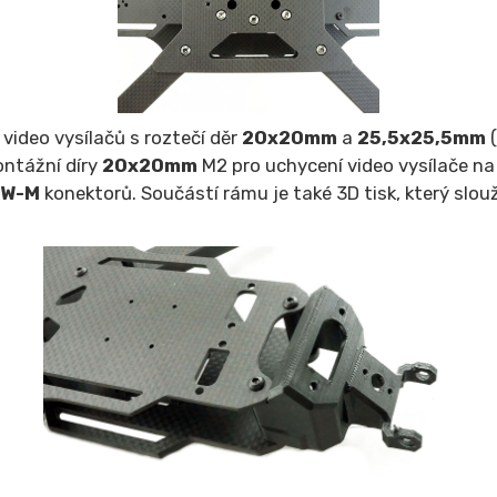
 video vysílačů s roztečí děr
20x20mm
a
25,5x25,5mm
ontážní díry
20x20mm
M2 pro uchycení video vysílače na 
EW-M
konektorů. Součástí rámu je také 3D tisk, který slou