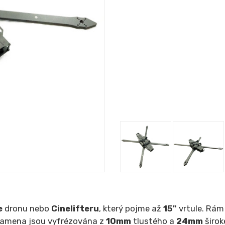
e
dronu nebo
Cinelifteru
, který pojme až
15"
vrtule. Rá
 Ramena jsou vyfrézována z
10mm
tlustého a
24mm
širo