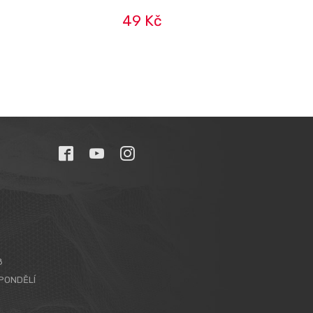
49 Kč
8
PONDĚLÍ