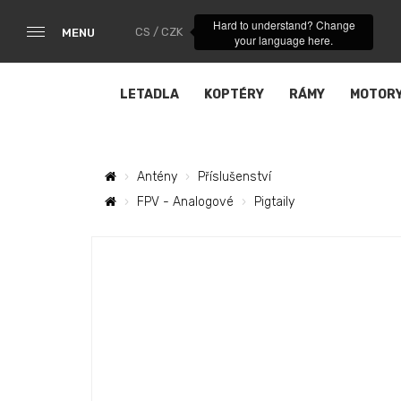
Hard to understand? Change
CS / CZK
MENU
your language here.
LETADLA
KOPTÉRY
RÁMY
MOTOR
Antény
Příslušenství
FPV - Analogové
Pigtaily