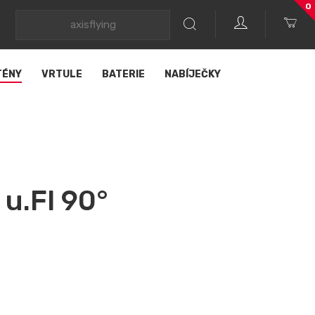
0
TÉNY
VRTULE
BATERIE
NABÍJEČKY
 u.Fl 90°