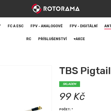
Y
FC A ESC
FPV - ANALOGOVÉ
FPV - DIGITÁLNÍ
AN
RC
PŘÍSLUŠENSTVÍ
♥AKCE
TBS Pigtail
SKLADEM
99 Kč
POČET: *