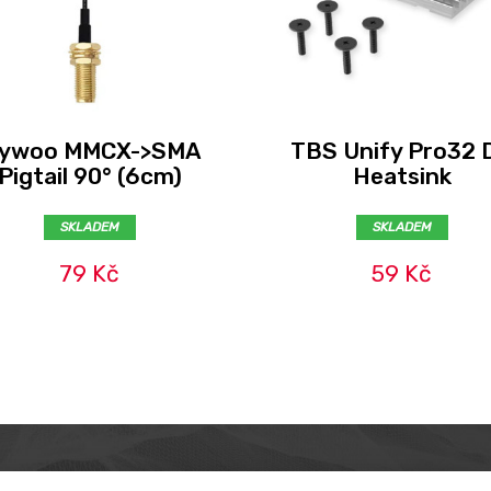
lywoo MMCX->SMA
TBS Unify Pro32 
Pigtail 90° (6cm)
Heatsink
SKLADEM
SKLADEM
79 Kč
59 Kč
MER
ABOUT US
CONTACT