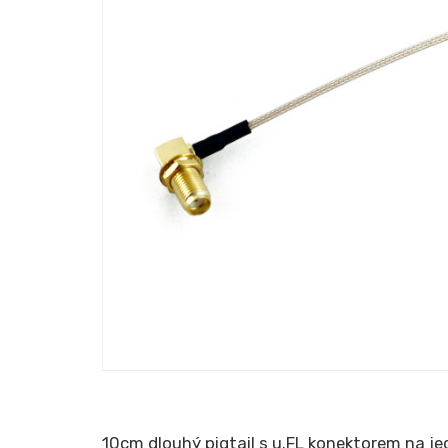
10cm dlouhý pigtail s u.FL konektorem na je