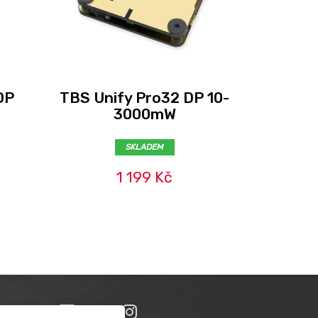
DP
TBS Unify Pro32 DP 10-
Skyzon
3000mW
5
SKLADEM
1 199 Kč