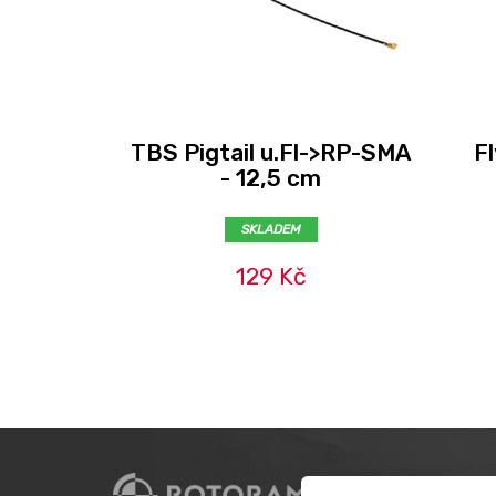
TBS Pigtail u.Fl->RP-SMA
F
- 12,5 cm
SKLADEM
129 Kč
CUSTO