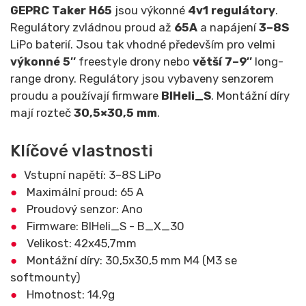
GEPRC Taker H65
jsou výkonné
4v1 regulátory
.
Regulátory zvládnou proud až
65A
a napájení
3–8S
LiPo baterií. Jsou tak vhodné především pro velmi
výkonné 5″
freestyle drony nebo
větší 7–9″
long-
range drony. Regulátory jsou vybaveny senzorem
proudu a používají firmware
BlHeli_S
. Montážní díry
mají rozteč
30,5×30,5 mm
.
Klíčové vlastnosti
Vstupní napětí: 3–8S LiPo
Maximální proud: 65 A
Proudový senzor: Ano
Firmware: BlHeli_S - B_X_30
Velikost: 42x45,7mm
Montážní díry: 30,5x30,5 mm M4 (M3 se
softmounty)
Hmotnost: 14,9g