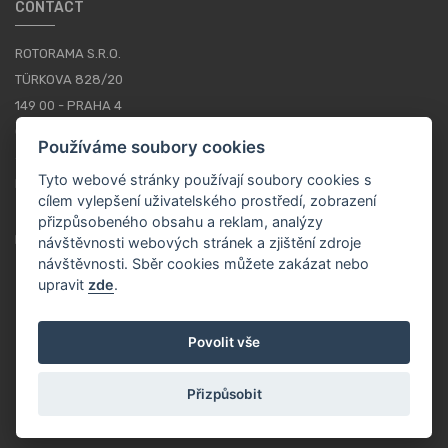
CONTACT
ROTORAMA S.R.O.
TÜRKOVA 828/20
149 00 - PRAHA 4
CZECH REPUBLIC
Používáme soubory cookies
+420 252 252 098
Tyto webové stránky používají soubory cookies s
PROVOZNÍ DOBA: PONDĚLÍ - PÁTEK, 10-16
cílem vylepšení uživatelského prostředí, zobrazení
přizpůsobeného obsahu a reklam, analýzy
KONTAKTY
návštěvnosti webových stránek a zjištění zdroje
návštěvnosti. Sběr cookies můžete zakázat nebo
upravit
zde
.
CS / CZK
Povolit vše
Přizpůsobit