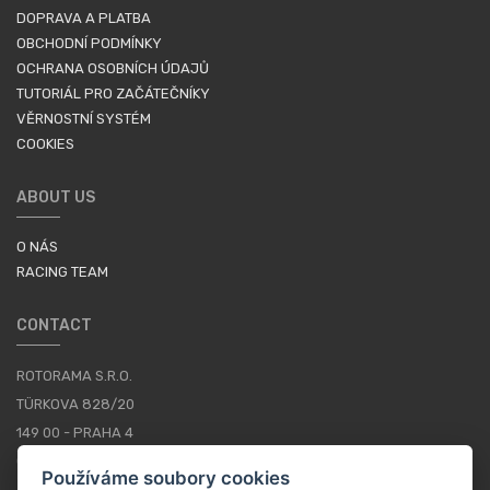
DOPRAVA A PLATBA
OBCHODNÍ PODMÍNKY
OCHRANA OSOBNÍCH ÚDAJŮ
TUTORIÁL PRO ZAČÁTEČNÍKY
VĚRNOSTNÍ SYSTÉM
COOKIES
ABOUT US
O NÁS
RACING TEAM
CONTACT
ROTORAMA S.R.O.
TÜRKOVA 828/20
149 00 - PRAHA 4
CZECH REPUBLIC
Používáme soubory cookies
+420 252 252 098