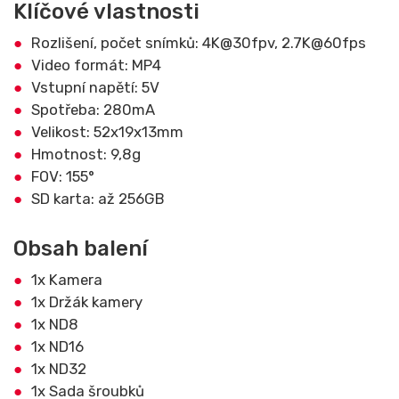
Klíčové vlastnosti
Rozlišení, počet snímků: 4K@30fpv, 2.7K@60fps
Video formát: MP4
Vstupní napětí: 5V
Spotřeba: 280mA
Velikost: 52x19x13mm
Hmotnost: 9,8g
FOV: 155°
SD karta: až 256GB
Obsah balení
1x Kamera
1x Držák kamery
1x ND8
1x ND16
1x ND32
1x Sada šroubků