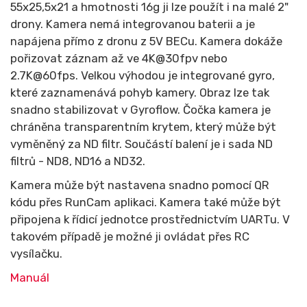
55x25,5x21 a hmotnosti 16g ji lze použít i na malé 2"
drony. Kamera nemá integrovanou baterii a je
napájena přímo z dronu z 5V BECu. Kamera dokáže
pořizovat záznam až ve 4K@30fpv nebo
2.7K@60fps. Velkou výhodou je integrované gyro,
které zaznamenává pohyb kamery. Obraz lze tak
snadno stabilizovat v Gyroflow. Čočka kamera je
chráněna transparentním krytem, který může být
vyměněný za ND filtr. Součástí balení je i sada ND
filtrů - ND8, ND16 a ND32.
Kamera může být nastavena snadno pomocí QR
kódu přes RunCam aplikaci. Kamera také může být
připojena k řídicí jednotce prostřednictvím UARTu. V
takovém případě je možné ji ovládat přes RC
vysílačku.
Manuál