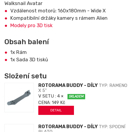
Walksnail Avatar
Vzdálenost motorů: 160x180mm - Wide X
Kompatibilní držáky kamery s rámem Alien
Modely pro 3D tisk
Obsah balení
1x Rám
1x Sada 3D tisků
Složení setu
ROTORAMA BUDDY - DÍLY
TYP: RAMENO
X 5"
V SETU
: 4 ×
SKLADEM
CENA:
149 Kč
DETAIL
ROTORAMA BUDDY - DÍLY
TYP: SPODNÍ
PLATO