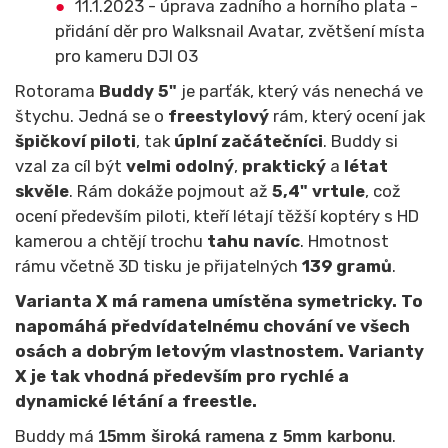
11.1.2023 - úprava zadního a horního plata -
přidání děr pro Walksnail Avatar, zvětšení místa
pro kameru DJI O3
Rotorama
Buddy 5"
je parťák, který vás nenechá ve
štychu. Jedná se o
freestylový
rám, který ocení jak
špičkoví piloti
, tak
úplní začátečníci
. Buddy si
vzal za cíl být
velmi odolný
,
praktický
a
létat
skvěle
. Rám dokáže pojmout až
5,4" vrtule
, což
ocení především piloti, kteří létají těžší koptéry s HD
kamerou a chtějí trochu
tahu navíc
. Hmotnost
rámu včetně 3D tisku je přijatelných
139 gramů
.
Varianta X má ramena umístěna symetricky. To
napomáhá předvídatelnému chování ve všech
osách a dobrým letovým vlastnostem. Varianty
X je tak vhodná především pro rychlé a
dynamické létání a freestle.
Buddy má
.
15mm široká ramena z 5mm karbonu