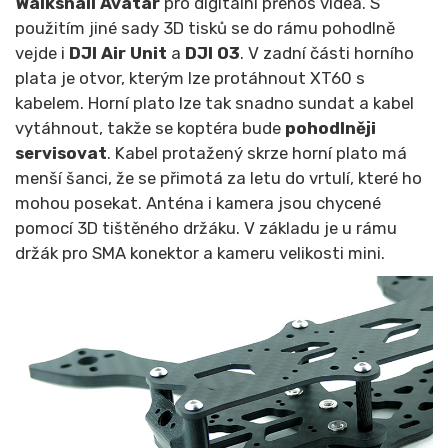
Walksnail Avatar
pro digitální přenos videa. S
použitím jiné sady 3D tisků se do rámu pohodlně
vejde i
DJI Air Unit
a
DJI O3
. V zadní části horního
plata je otvor, kterým lze protáhnout XT60 s
kabelem. Horní plato lze tak snadno sundat a kabel
vytáhnout, takže se koptéra bude
pohodlněji
servisovat
. Kabel protažený skrze horní plato má
menší šanci, že se přimotá za letu do vrtulí, které ho
mohou posekat. Anténa i kamera jsou chycené
pomocí 3D tištěného držáku. V základu je u rámu
držák pro SMA konektor a kameru velikosti mini.