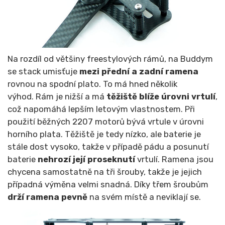
Na rozdíl od většiny freestylových rámů, na Buddym
se stack umisťuje
mezi přední a zadní ramena
rovnou na spodní plato. To má hned několik
výhod. Rám je nižší a má
těžiště blíže úrovni vrtulí
,
což napomáhá lepším letovým vlastnostem. Při
použití běžných 2207 motorů bývá vrtule v úrovni
horního plata. Těžiště je tedy nízko, ale baterie je
stále dost vysoko, takže v případě pádu a posunutí
baterie
nehrozí její proseknutí
vrtulí.
Ramena jsou
chycena samostatně na tři šrouby, takže je jejich
případná výměna velmi snadná. Díky třem šroubům
drží ramena pevně
na svém místě a neviklají se.