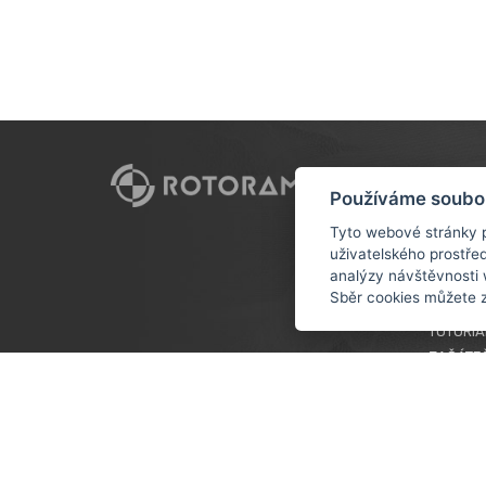
CUSTO
Používáme soubo
DOPRAV
Tyto webové stránky p
uživatelského prostře
OBCHOD
analýzy návštěvnosti 
OCHRAN
Sběr cookies můžete 
ÚDAJŮ
TUTORIÁ
ZAČÁTE
VĚRNOS
COOKIES