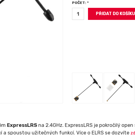
POČET: *
tém
ExpressLRS
na 2.4GHz. ExpressLRS je pokročilý ope
í a spoustou užitečných funkcí. Více o ELRS se dozvíte
z