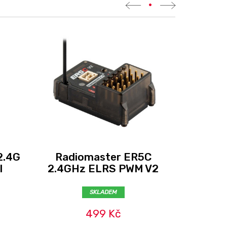
•
Radioma
2.4G
Radiomaster ER5C
X
l
2.4GHz ELRS PWM V2
868
SKLADEM
499 Kč