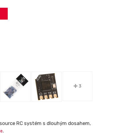
3
n source RC systém s dlouhým dosahem,
.
de