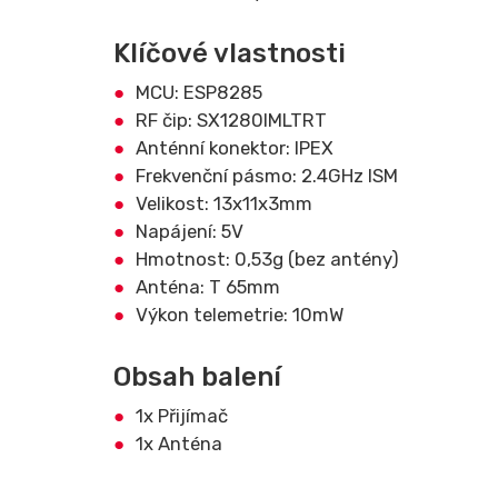
Klíčové vlastnosti
MCU: ESP8285
RF čip: SX1280IMLTRT
Anténní konektor: IPEX
Frekvenční pásmo: 2.4GHz ISM
Velikost: 13x11x3mm
Napájení: 5V
Hmotnost: 0,53g (bez antény)
Anténa: T 65mm
Výkon telemetrie: 10mW
Obsah balení
1x Přijímač
1x Anténa