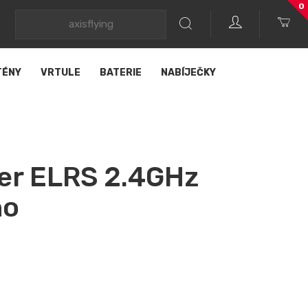
0
TÉNY
VRTULE
BATERIE
NABÍJEČKY
er ELRS 2.4GHz
no