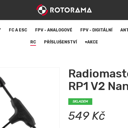
Y
FC A ESC
FPV - ANALOGOVÉ
FPV - DIGITÁLNÍ
AN
RC
PŘÍSLUŠENSTVÍ
♥AKCE
Radiomast
RP1 V2 Na
SKLADEM
549 Kč