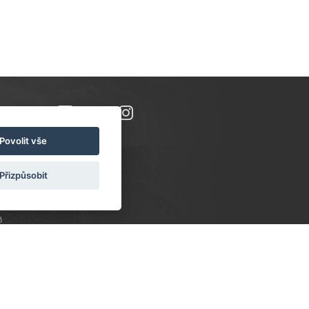
Povolit vše
Přizpůsobit
8
PONDĚLÍ