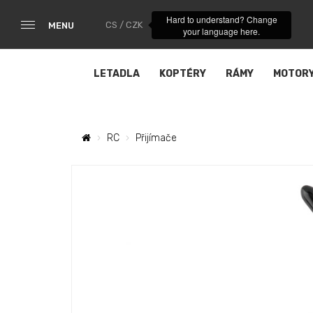
Hard to understand? Change
CS / CZK
MENU
your language here.
LETADLA
KOPTÉRY
RÁMY
MOTOR
RC
Přijímače