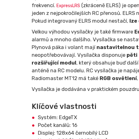
frekvencí.
(zkráceně ELRS) je open 
ExpressLRS
jeden z nejpokročilejších RC přenosů. ELRS
Pokud integrovaný ELRS modul nestačí,
lze
Velkou výhodou vysílačky je také firmware
E
alarmů a mnoho dalšího. Vysílačka se nastav
Plynová páka i volant mají
nastavitelnou 
neopotřebovávají. Vysílačka disponuje
pěti
rozšiřující modul
, který obsahuje buď dalš
anténě na RC modelu. RC vysílačka je napáj
Radiomaster MT12 má také
RGB osvětlení
Vysílačka je dodávána v praktickém pouzdru.
Klíčové vlastnosti
Systém: EdgeTX
Počet kanálů: 16
Displej: 128x64 černobílý LCD