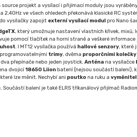
source projekt a vysílací i přijímací moduly jsou vyráběn
 na 2,4GHz ve všech ohledech překonává klasické RC systé
do vysílačky zapojit
externí vysílací modul
pro Nano ša
dgeTX
, který umožnuje nastavení vlastních křivek, mixů, 
uje pomocí tlačítek na horní straně a veškeré informace 
tuhost
. I MT12 vysílačka používá
hallové senzory
, které
programovatelnými
trimy
, dvěma
proporčními kolečky
í dva přepínače nebo jeden joystick.
Anténa
na vysílačce
ena dvojicí
18650 Liion
baterií (nejsou součástí balení), k
, které lze měnit. Nechybí ani
poutko
na ruku a
vyměnitel
 Součástí balení je také ELRS tříkanálový přijímač Radio