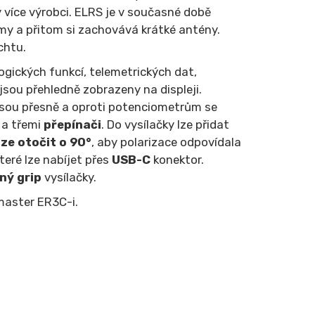
y více výrobci. ELRS je v současné době
my a přitom si zachovává krátké antény.
chtu.
logických funkcí, telemetrických dat,
jsou přehledně zobrazeny na displeji.
 jsou přesně a oproti potenciometrům se
a třemi
přepínači
. Do vysílačky lze přidat
lze otočit o 90°
, aby polarizace odpovídala
teré lze nabíjet přes
USB-C
konektor.
ný grip
vysílačky.
master ER3C-i.