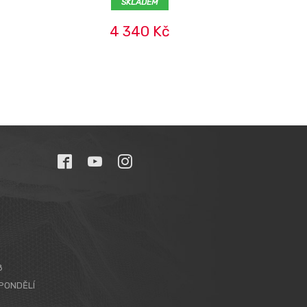
SKLADEM
4 340 Kč
8
PONDĚLÍ