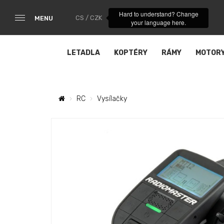
Hard to understand? Change
CS / CZK
MENU
your language here.
LETADLA
KOPTÉRY
RÁMY
MOTOR
RC
Vysílačky