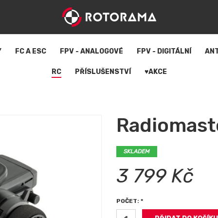
Y
FC A ESC
FPV - ANALOGOVÉ
FPV - DIGITÁLNÍ
AN
RC
PŘÍSLUŠENSTVÍ
♥AKCE
Radiomast
SKLADEM
3 799 Kč
POČET: *