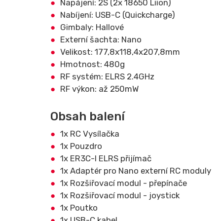
Napájení: 2S (2x 18650 Liion)
Nabíjení: USB-C (Quickcharge)
Gimbaly: Hallové
Externí šachta: Nano
Velikost: 177,8x118,4x207,8mm
Hmotnost: 480g
RF systém: ELRS 2.4GHz
RF výkon: až 250mW
Obsah balení
1x RC Vysílačka
1x Pouzdro
1x ER3C-I ELRS přijímač
1x Adaptér pro Nano externí RC moduly
1x Rozšiřovací modul - přepínače
1x Rozšiřovací modul - joystick
1x Poutko
1x USB-C kabel