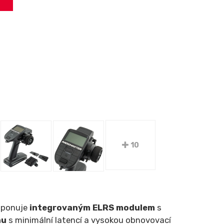
10
isponuje
integrovaným ELRS modulem
s
hu
s minimální latencí a vysokou obnovovací