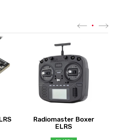
•
ELRS
Radiomaster Boxer
Radioma
ELRS