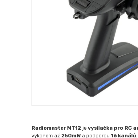
Radiomaster MT12
je
vysílačka pro RC a
výkonem až
250mW
a podporou
16 kanálů