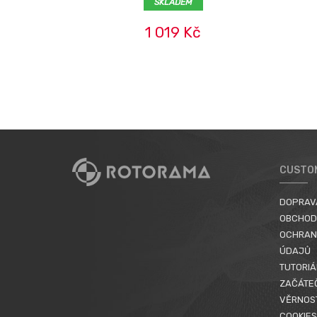
SKLADEM
1 019 Kč
CUSTO
DOPRAV
OBCHOD
OCHRAN
ÚDAJŮ
TUTORIÁ
ZAČÁTE
VĚRNOS
COOKIES