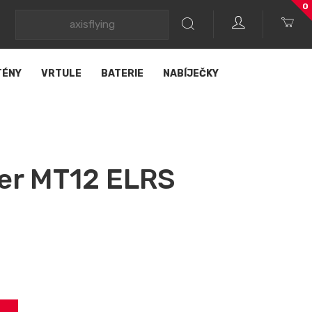
0
TÉNY
VRTULE
BATERIE
NABÍJEČKY
er MT12 ELRS