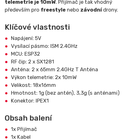
telemetrie je 10mW
. Přijímač je tak vhodný
především pro
freestyle
nebo
závodní
drony.
Klíčové vlastnosti
Napájení: 5V
Vysílací pásmo: ISM 2.4GHz
MCU: ESP32
RF čip: 2 x SX1281
Anténa: 2 x 65mm 2.4GHz T Anténa
Výkon telemetrie: 2x 10mW
Velikost: 18x16mm
Hmotnost: 1g (bez antén), 3,3g (s anténami)
Konektor: IPEX1
Obsah balení
1x Přijímač
1x Kabel