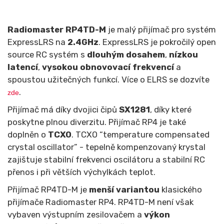
Radiomaster RP4TD-M
je malý přijímač pro systém
ExpressLRS na
2.4GHz
. ExpressLRS je pokročilý open
source RC systém s
dlouhým dosahem
,
nízkou
latencí
,
vysokou obnovovací frekvencí
a
spoustou užitečných funkcí. Více o ELRS se dozvíte
.
zde
Přijímač má díky dvojici čipů
SX1281
, díky které
poskytne plnou diverzitu. Přijímač RP4 je také
doplněn o
TCXO
. TCXO “temperature compensated
crystal oscillator” - tepelně kompenzovaný krystal
zajištuje stabilní frekvenci oscilátoru a stabilní RC
přenos i při větších výchylkách teplot.
Přijímač RP4TD-M je
menší variantou
klasického
přijímače Radiomaster RP4. RP4TD-M není však
vybaven výstupním zesilovačem a
výkon