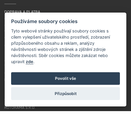
DOPRAVA A PLATBA
OBCHODNÍ PODMÍNKY
Používáme soubory cookies
OCHRANA OSOBNÍCH ÚDAJŮ
Tyto webové stránky používají soubory cookies s
TUTORIÁL PRO ZAČÁTEČNÍKY
cílem vylepšení uživatelského prostředí, zobrazení
VĚRNOSTNÍ SYSTÉM
přizpůsobeného obsahu a reklam, analýzy
COOKIES
návštěvnosti webových stránek a zjištění zdroje
návštěvnosti. Sběr cookies můžete zakázat nebo
ABOUT US
upravit
zde
.
O NÁS
Povolit vše
RACING TEAM
Přizpůsobit
CONTACT
ROTORAMA S.R.O.
TÜRKOVA 828/20
149 00 - PRAHA 4
CZECH REPUBLIC