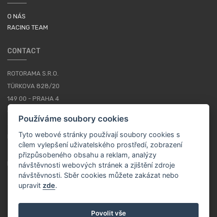
O NÁS
RACING TEAM
CONTACT
ROTORAMA S.R.O.
TÜRKOVA 828/20
149 00 - PRAHA 4
CZECH REPUBLIC
Používáme soubory cookies
+420 252 252 098
Tyto webové stránky používají soubory cookies s
PROVOZNÍ DOBA: PONDĚLÍ - PÁTEK, 10-16
cílem vylepšení uživatelského prostředí, zobrazení
přizpůsobeného obsahu a reklam, analýzy
KONTAKTY
návštěvnosti webových stránek a zjištění zdroje
návštěvnosti. Sběr cookies můžete zakázat nebo
upravit
zde
.
CS / CZK
Povolit vše