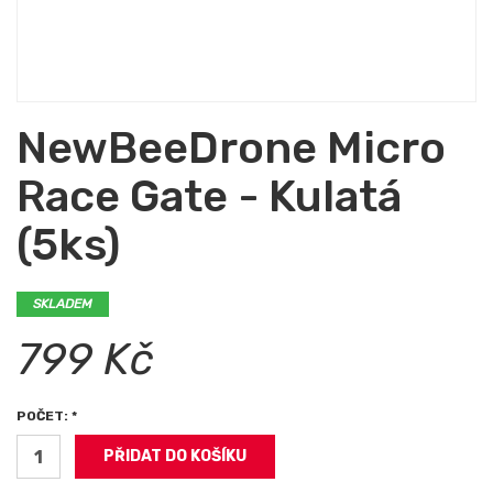
NewBeeDrone Micro
Race Gate - Kulatá
(5ks)
SKLADEM
799 Kč
POČET: *