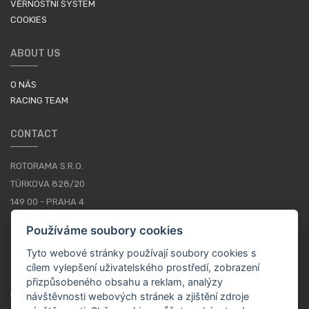
VĚRNOSTNÍ SYSTÉM
COOKIES
ABOUT US
O NÁS
RACING TEAM
CONTACT
ROTORAMA S.R.O.
TÜRKOVA 828/20
149 00 - PRAHA 4
CZECH REPUBLIC
Používáme soubory cookies
+420 252 252 098
Tyto webové stránky používají soubory cookies s
PROVOZNÍ DOBA: PONDĚLÍ - PÁTEK, 10-16
cílem vylepšení uživatelského prostředí, zobrazení
přizpůsobeného obsahu a reklam, analýzy
KONTAKTY
návštěvnosti webových stránek a zjištění zdroje