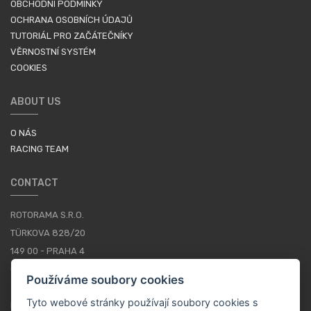
OBCHODNÍ PODMÍNKY
OCHRANA OSOBNÍCH ÚDAJŮ
TUTORIÁL PRO ZAČÁTEČNÍKY
VĚRNOSTNÍ SYSTÉM
COOKIES
ABOUT US
O NÁS
RACING TEAM
CONTACT
ROTORAMA S.R.O.
TÜRKOVA 828/20
149 00 - PRAHA 4
CZECH REPUBLIC
Používáme soubory cookies
+420 252 252 098
Tyto webové stránky používají soubory cookies s
PROVOZNÍ DOBA: PONDĚLÍ - PÁTEK, 10-16