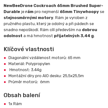
NewBeeDrone Cockroach 65mm Brushed Super-
Durable
je
rám
pro nejmenší
65mm Tinywhoopy
se
stejnosměrnými motory
. Rám je vyroben z
pružného plastu, který je odolný a při pádech se
snadno nepoškodí. Rám cílí především na
dobrou
odolnost
a má hmotnost
přijatelných 3,44 g
.
Klíčové vlastnosti
Diagonální vzdálenost motorů: 65 mm
Materiál: Polypropylen
Hmotnost: 3.44g
Montážní díry pro AIO desku: 25,5x25,5m
Průměr motorů: 6mm
Obsah balení
1x Rám