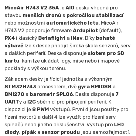
MicoAir H743 V2 35A
je
AIO
deska vhodná pro
stavbu
menších dronů
s
pokročilou stabilizací
nebo možnostmi
automatického letu
. MicoAir
H743 V2 podporuje firmware
Ardupilot
(default),
PX4
i klasický
Betaflight
a
iNav
. Díky
bohaté
výbavě
lze k desce připojit široká škála senzorů, serv
a dalších periferií. Deska disponuje
slotem pro SD
kartu
, kam lze ukládat logy, mise nebo i mapové
podklady s výškou terénu.
Základem desky je řídicí jednotka s výkonným
STM32H743
procesorem, dvě
gyra BMI088
a
BMI270
a
barometr SPL06
. Deska disponuje
7
UART
y a
I2C
sběrnicí pro připojení periferií. K
dispozici je
8
PWM
výstupů. První 4 jsou použity pro
řízení motorů a další 4 lze využít pro řízení serv,
spínačů nebo jiného příslušenství. Výstup pro
LED
diody
,
pípák
a
senzor proudu
jsou samozřejmostí.