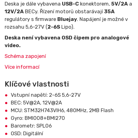
Deska je dále vybavena
USB-C
konektorem,
5V/2A
a
12V/2A
BECy. Řízení motorů obstarávají
35
A
regulátory s firmware
Bluejay
. Napájení je možné v
rozsahu 5,6-27V (
2-6S
Lipo).
Deska není vybavena OSD čipem pro analogové
video.
Schéma zapojení
Více informací
Klíčové vlastnosti
Vstupní napětí: 2-6S 5,6-27V
BEC: 5V@2A, 12V@2A
MCU: STM32H743VIH6, 480MHz, 2MB Flash
Gyro: BMI008+BMI270
Barometr: SPL06
OSD: Digitální