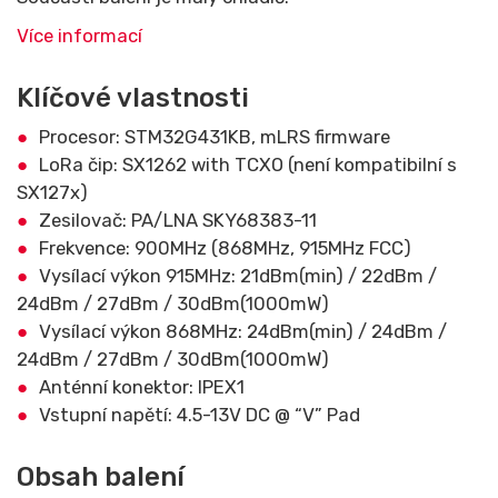
Více informací
Klíčové vlastnosti
Procesor: STM32G431KB, mLRS firmware
LoRa čip: SX1262 with TCXO (není kompatibilní s
SX127x)
Zesilovač: PA/LNA SKY68383-11
Frekvence: 900MHz (868MHz, 915MHz FCC)
Vysílací výkon 915MHz: 21dBm(min) / 22dBm /
24dBm / 27dBm / 30dBm(1000mW)
Vysílací výkon 868MHz: 24dBm(min) / 24dBm /
24dBm / 27dBm / 30dBm(1000mW)
Anténní konektor: IPEX1
Vstupní napětí: 4.5-13V DC @ “V” Pad
Obsah balení