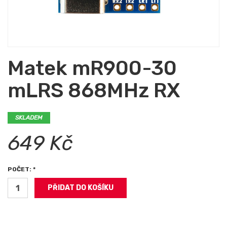
Matek mR900-30
mLRS 868MHz RX
SKLADEM
649 Kč
POČET: *