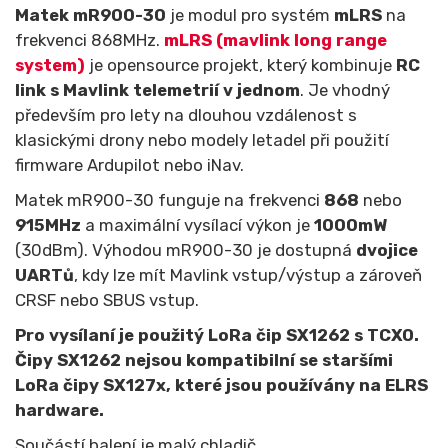
Matek mR900-30
je modul pro systém
mLRS
na
frekvenci 868MHz.
mLRS (mavlink long range
system)
je opensource projekt, který kombinuje
RC
link s Mavlink telemetrií v jednom
. Je vhodný
především pro lety na dlouhou vzdálenost s
klasickými drony nebo modely letadel při použití
firmware Ardupilot nebo iNav.
Matek mR900-30 funguje na frekvenci
868
nebo
915MHz
a maximální vysílací výkon je
1000mW
(30dBm). Výhodou mR900-30 je dostupná
dvojice
UARTů
, kdy lze mít Mavlink vstup/výstup a zároveň
CRSF nebo SBUS vstup.
Pro vysílaní je použitý LoRa čip SX1262 s TCXO.
Čipy SX1262 nejsou kompatibilní se staršími
LoRa čipy SX127x, které jsou používány na ELRS
hardware.
Součástí balení je malý chladič.