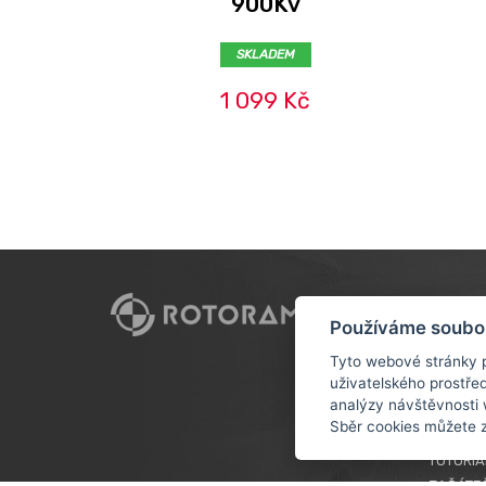
900Kv
SKLADEM
1 099 Kč
CUSTO
Používáme soubo
DOPRAV
Tyto webové stránky p
uživatelského prostře
OBCHOD
analýzy návštěvnosti 
OCHRAN
Sběr cookies můžete 
ÚDAJŮ
TUTORIÁ
ZAČÁTE