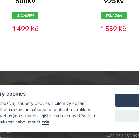
500Kv
925Kv
SKLADEM
SKLADEM
1 499 Kč
1 559 Kč
MER
ABOUT US
CONTACT
ry cookies
A A PLATBA
O NÁS
oužívají soubory cookies s cílem vylepšení
ROTORAMA S.R.O.
dí, zobrazení přizpůsobeného obsahu a reklam,
NÍ PODMÍNKY
RACING TEAM
TÜRKOVA 828/20
webových stránek a zjištění zdroje návštěvnosti.
A OSOBNÍCH
149 00 - PRAHA 4
zakázat nebo upravit
zde
.
CZECH REPUBLIC
L PRO
+420 252 252 09
ČNÍKY