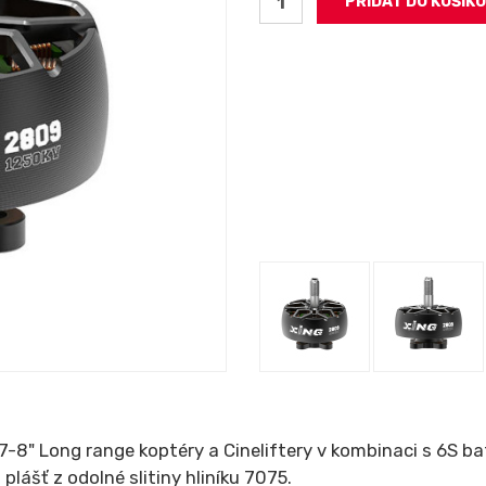
 7-8" Long range koptéry a Cineliftery v kombinaci s 6S b
 plášť z odolné slitiny hliníku 7075.