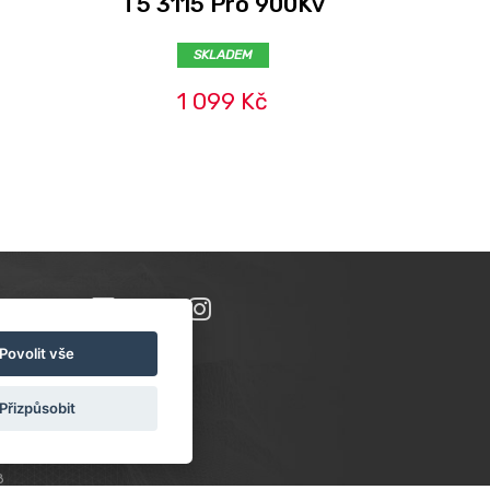
T5 3115 Pro 900Kv
SKLADEM
1 099 Kč
Povolit vše
Přizpůsobit
8