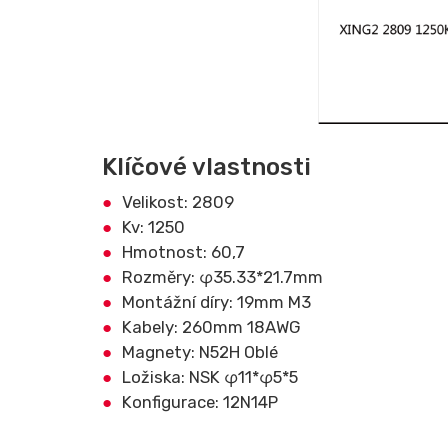
Klíčové vlastnosti
Velikost: 2809
Kv: 1250
Hmotnost: 60,7
Rozměry: φ35.33*21.7mm
Montážní díry: 19mm M3
Kabely: 260mm 18AWG
Magnety: N52H Oblé
Ložiska: NSK φ11*φ5*5
Konfigurace: 12N14P