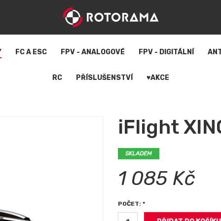
Y
FC A ESC
FPV - ANALOGOVÉ
FPV - DIGITÁLNÍ
AN
RC
PŘÍSLUŠENSTVÍ
♥AKCE
iFlight XI
SKLADEM
1 085 Kč
POČET: *