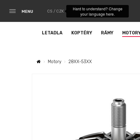
Hard to understand? Change
CS / CZK
MENU
your language here.
LETADLA
KOPTÉRY
RÁMY
MOTOR
Motory
28XX-53XX