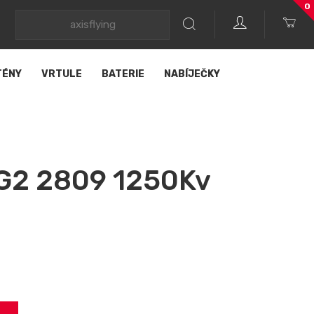
0
TÉNY
VRTULE
BATERIE
NABÍJEČKY
NG2 2809 1250Kv