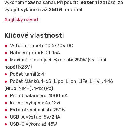
výkonem
12W
na kanál. Při použití
externí
zátěže lze
vybíjet výkonem až
250W
na kanál.
Anglický návod
Klíčové vlastnosti
Vstupní napětí: 10,5-30V DC
Nabíjecí proud: 0,1-15A
Maximální nabíjecí výkon: 4x 250W (vstupní
napětí>23V)
Počet kanálů: 4
Počet článků: 1-6S (Lipo, Liion, LiFe, LiHV), 1-16
(NiCd, NiMH), 1-12 (Pb)
Proud balanceru: 1000mA
Interní vybíjení: 4x 12W
Externí vybíjení: 4x 250W
USB-A výstup: 5V/2.1A
USB-C výkon: až 45W