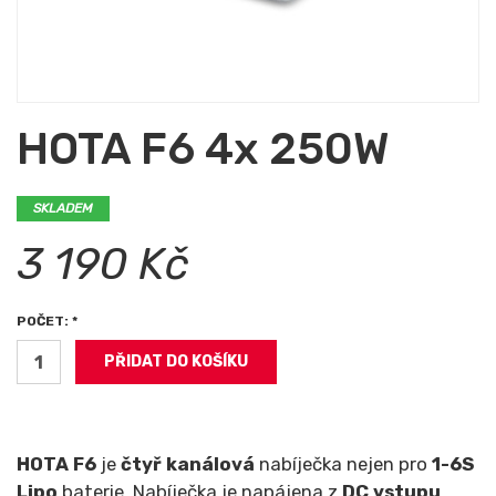
HOTA F6 4x 250W
SKLADEM
3 190 Kč
POČET: *
HOTA F6
je
čtyř kanálová
nabíječka nejen pro
1-6S
Lipo
baterie. Nabíječka je napájena z
DC vstupu