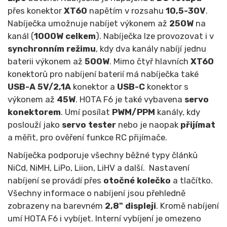
přes konektor
XT60
napětím v rozsahu
10
,5-30V
.
Nabíječka umožnuje nabíjet výkonem až
250
W
na
kanál (
1000W celkem
). Nabíječka lze provozovat i v
synchronním režimu
, kdy dva kanály nabíjí jednu
baterii výkonem až
500W
. Mimo čtyř hlavních
XT60
konektorů pro nabíjení baterií má nabíječka také
USB-A
5V/2,1A
konektor a
USB-C
konektor s
výkonem až
45W
. HOTA F6 je také vybavena
servo
konektorem
. Umí posílat
PWM/PPM
kanály, kdy
poslouží jako
servo tester
nebo je naopak
přijímat
a měřit, pro ověření funkce RC přijímače.
Nabíječka podporuje všechny běžné typy článků
NiCd, NiMH, LiPo, Liion, LiHV a další. Nastavení
nabíjení se provádí přes
otočné kolečko
a tlačítko.
Všechny informace o nabíjení jsou přehledně
zobrazeny na barevném
2,8"
displeji
. Kromě nabíjení
umí HOTA F6 i vybíjet. Interní vybíjení je omezeno