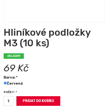
Hliníkové podložky
M3 (10 ks)
SKLADEM
69 Kč
Barva: *
Červená
POČET: *