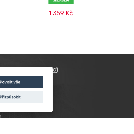
SKLADEM
1 359 Kč
Povolit vše
Přizpůsobit
8
PONDĚLÍ