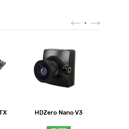
•
HDZer
VTX
HDZero Nano V3
HD kam