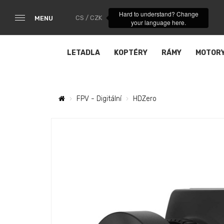
Hard to understand? Change
CS / CZK
MENU
your language here.
LETADLA
KOPTÉRY
RÁMY
MOTOR
FPV - Digitální
HDZero