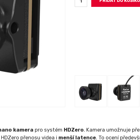
 nano kamera
pro systém
HDZero
. Kamera umožnuje pře
ky HDZero přenosu videa i
menší latence
. To ocení předevš