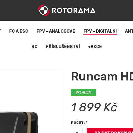
Y
FC A ESC
FPV - ANALOGOVÉ
FPV - DIGITÁLNÍ
AN
RC
PŘÍSLUŠENSTVÍ
♥AKCE
Runcam HD
SKLADEM
1 899 Kč
POČET: *