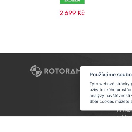
SKLADEM
2 699 Kč
CUSTO
Používáme soubo
DOPRAV
Tyto webové stránky p
uživatelského prostře
OBCHOD
analýzy návštěvnosti 
OCHRAN
Sběr cookies můžete 
ÚDAJŮ
TUTORIÁ
ZAČÁTE
VĚRNOS
COOKIES