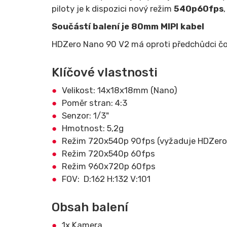
piloty je k dispozici nový režim
540p60fps
Součástí balení je 80mm MIPI kabel
HDZero Nano 90 V2 má oproti předchůdci čoč
Klíčové vlastnosti
Velikost: 14x18x18mm (Nano)
Poměr stran: 4:3
Senzor: 1/3"
Hmotnost: 5,2g
Režim 720x540p 90fps (vyžaduje HDZero 
Režim 720x540p 60fps
Režim 960x720p 60fps
FOV: D:162 H:132 V:101
Obsah balení
1x Kamera