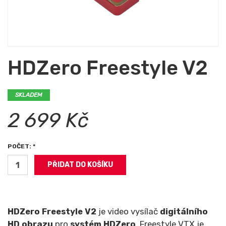
HDZero Freestyle V2
SKLADEM
2 699 Kč
POČET: *
HDZero Freestyle V2
je video vysílač
digitálního
HD obrazu
pro
systém
HDZero
. Freestyle VTX je