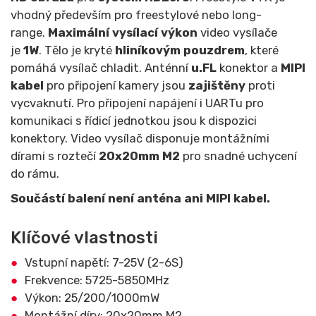
vhodný především pro freestylové nebo long-
range.
Maximální vysílací výkon
video vysílače
je
1W
. Tělo je kryté
hliníkovým pouzdrem
, které
pomáhá vysílač chladit. Anténní
u.FL
konektor a
MIPI
kabel
pro připojení kamery jsou
zajištěny
proti
vycvaknutí. Pro připojení napájení i UARTu pro
komunikaci s řídicí jednotkou jsou k dispozici
konektory. Video vysílač disponuje montážními
dírami s roztečí
20x20mm M2
pro snadné uchycení
do rámu.
Součástí balení není anténa ani MIPI kabel.
Klíčové vlastnosti
Vstupní napětí: 7-25V (2-6S)
Frekvence: 5725-5850MHz
Výkon: 25/200/1000mW
Montážní díry: 20x20mm M2