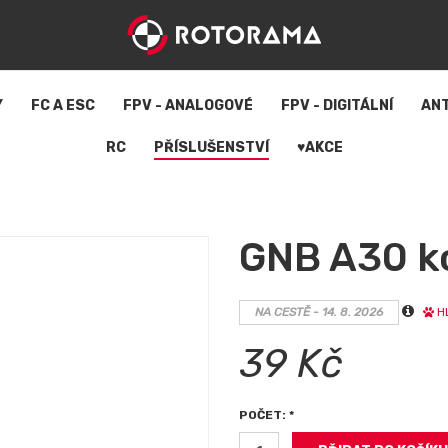
Y
FC A ESC
FPV - ANALOGOVÉ
FPV - DIGITÁLNÍ
AN
RC
PŘÍSLUŠENSTVÍ
♥AKCE
GNB A30 ko
NA CESTĚ - 14. 8. 2026
H
39 Kč
POČET: *