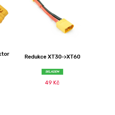
ktor
Amass
Redukce XT30->XT60
kabel
SKLADEM
49 Kč