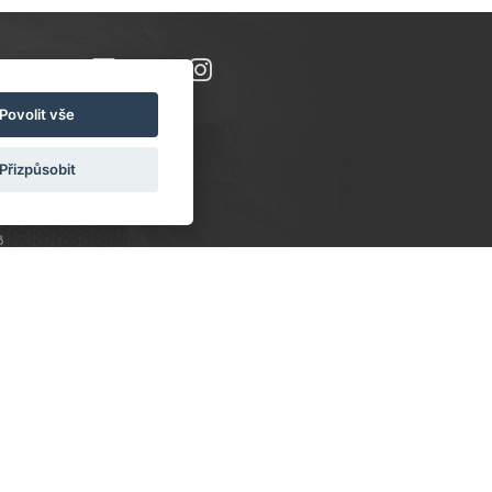
Povolit vše
Přizpůsobit
8
PONDĚLÍ