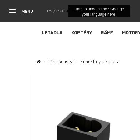
Hard to understand? Change
CS / CZK
MENU
your language here.
LETADLA
KOPTÉRY
RÁMY
MOTOR
Příslušenství
Konektory a kabely