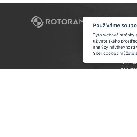
CUSTO
Používáme soubo
DOPRAV
Tyto webové stránky p
uživatelského prostře
OBCHOD
analýzy návštěvnosti 
OCHRAN
Sběr cookies můžete 
ÚDAJŮ
TUTORIÁ
ZAČÁTE
VĚRNOS
COOKIES