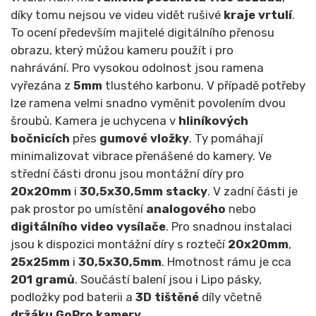
díky tomu nejsou ve videu vidět rušivé
kraje vrtulí
.
To ocení především majitelé digitálního přenosu
obrazu, který můžou kameru použít i pro
nahrávání. Pro vysokou odolnost jsou ramena
vyřezána z
5mm
tlustého karbonu. V případě potřeby
lze ramena velmi snadno vyměnit povolením dvou
šroubů. Kamera je uchycena v
hliníkových
bočnicích
přes
gumové vložky
. Ty pomáhají
minimalizovat vibrace přenášené do kamery. Ve
střední části dronu jsou montážní díry pro
20x20mm
i
30,5x30,5mm
stacky
. V zadní části je
pak prostor po umístění
analogového
nebo
digitálního video vysílače
. Pro snadnou instalaci
jsou k dispozici montážní díry s roztečí
20x20mm
,
25x25mm
i
30,5x30,5mm
. Hmotnost rámu je cca
201
gramů
. Součástí balení jsou i Lipo pásky,
podložky pod baterii a
3D tištěné
díly včetně
držáku GoPro kamery
.