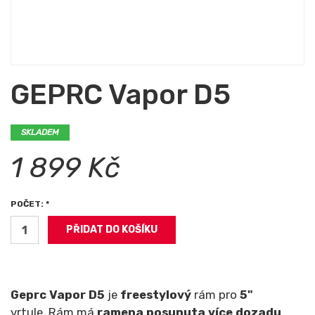
GEPRC Vapor D5
SKLADEM
1 899 Kč
POČET: *
Geprc Vapor D5
je
freestylový
rám pro
5"
vrtule. Rám má
ramena posunuta více dozadu
,