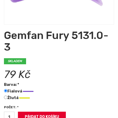
Gemfan Fury 5131.0-
3
SKLADEM
79 Kč
Barva: *
Fialová
Žlutá
POČET: *