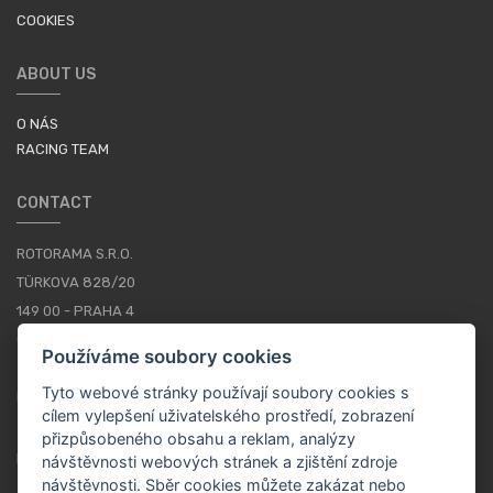
COOKIES
ABOUT US
O NÁS
RACING TEAM
CONTACT
ROTORAMA S.R.O.
TÜRKOVA 828/20
149 00 - PRAHA 4
CZECH REPUBLIC
Používáme soubory cookies
+420 252 252 098
Tyto webové stránky používají soubory cookies s
PROVOZNÍ DOBA: PONDĚLÍ - PÁTEK, 10-16
cílem vylepšení uživatelského prostředí, zobrazení
přizpůsobeného obsahu a reklam, analýzy
KONTAKTY
návštěvnosti webových stránek a zjištění zdroje
návštěvnosti. Sběr cookies můžete zakázat nebo