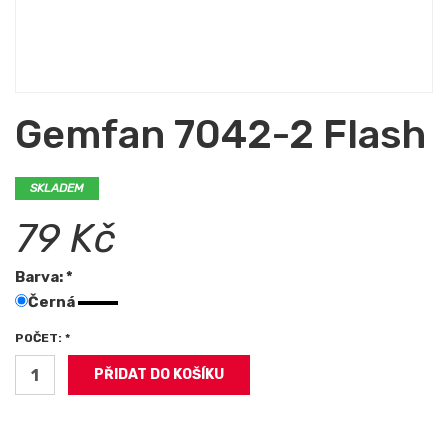
Gemfan 7042-2 Flash
SKLADEM
79 Kč
Barva: *
Černá
POČET: *