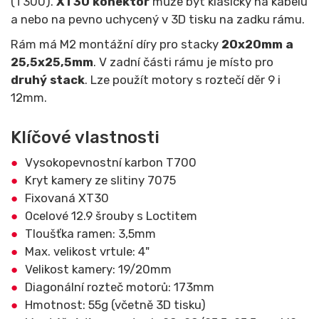
(T300).
XT30 konektor
může být klasicky na kabelu
a nebo na pevno uchycený v 3D tisku na zadku rámu.
Rám má M2 montážní díry pro stacky
20x20mm a
25,5x25,5mm
. V zadní části rámu je místo pro
druhý stack
. Lze použít motory s roztečí děr 9 i
12mm.
Klíčové vlastnosti
Vysokopevnostní karbon T700
Kryt kamery ze slitiny 7075
Fixovaná XT30
Ocelové 12.9 šrouby s Loctitem
Tloušťka ramen: 3,5mm
Max. velikost vrtule: 4"
Velikost kamery: 19/20mm
Diagonální rozteč motorů: 173mm
Hmotnost: 55g (včetně 3D tisku)