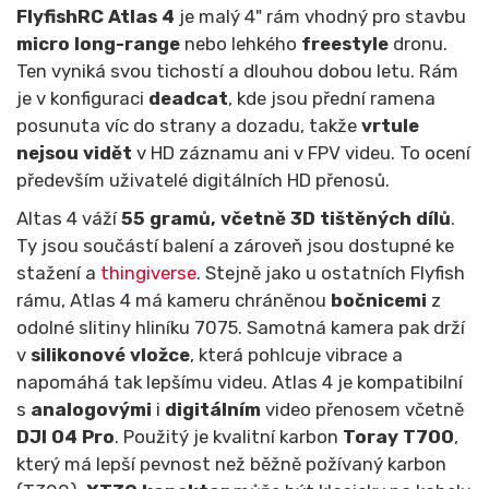
FlyfishRC Atlas 4
je malý 4" rám vhodný pro stavbu
micro long-range
nebo lehkého
freestyle
dronu.
Ten vyniká svou tichostí a dlouhou dobou letu. Rám
je v konfiguraci
deadcat
, kde jsou přední ramena
posunuta víc do strany a dozadu, takže
vrtule
nejsou vidět
v HD záznamu ani v FPV videu. To ocení
především uživatelé digitálních HD přenosů.
Altas 4 váží
55 gramů, včetně 3D tištěných dílů
.
Ty jsou součástí balení a zároveň jsou dostupné ke
stažení a
thingiverse
. Stejně jako u ostatních Flyfish
rámu, Atlas 4 má kameru chráněnou
bočnicemi
z
odolné slitiny hliníku 7075. Samotná kamera pak drží
v
silikonové vložce
, která pohlcuje vibrace a
napomáhá tak lepšímu videu. Atlas 4 je kompatibilní
s
analogovými
i
digitálním
video přenosem včetně
DJI O4 Pro
. Použitý je kvalitní karbon
Toray T700
,
který má lepší pevnost než běžně požívaný karbon