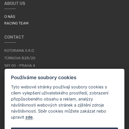
ABOUT US
O NÁS
RACING TEAM
CONTACT
ROTORAMA S.R.O.
TÜRKOVA 828/20
149 00 - PRAHA 4
CZECH REPUBLIC
Používáme soubory cookies
+420 252 252 098
Tyto webové stránky používají soubory cookies s
PROVOZNÍ DOBA: PONDĚLÍ - PÁTEK, 10-16
cílem vylepšení uživatelského prostředí, zobrazení
přizpůsobeného obsahu a reklam, analýzy
KONTAKTY
návštěvnosti webových stránek a zjištění zdroje
návštěvnosti. Sběr cookies můžete zakázat nebo
upravit
zde
.