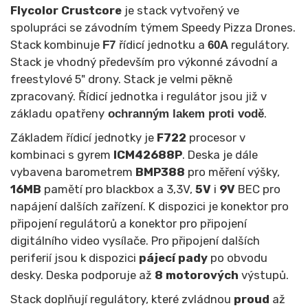
Flycolor Crustcore
je stack vytvořený ve
spolupráci se závodním týmem Speedy Pizza Drones.
Stack kombinuje
řídicí jednotku a
regulátory.
F7
60A
Stack je vhodný především pro výkonné závodní a
freestylové 5" drony. Stack je velmi pěkně
zpracovaný. Řídicí jednotka i regulátor jsou již v
základu opatřeny
.
ochranným lakem proti vodě
Základem řídicí jednotky je
F722
procesor v
kombinaci s gyrem
ICM42688P
. Deska je dále
vybavena barometrem
BMP388
pro měření výšky,
16MB
pamětí pro blackbox a 3,3V,
5V
i
9V
BEC pro
napájení dalších zařízení. K dispozici je konektor pro
připojení regulátorů a konektor pro připojení
digitálního video vysílače. Pro připojení dalších
periferií jsou k dispozici
pájecí pady
po obvodu
desky. Deska podporuje až
8 motorových
výstupů.
Stack doplňují regulátory, které zvládnou
proud
až