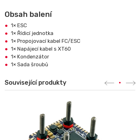
Obsah balení
1× ESC
1× Řídicí jednotka
1× Propojovací kabel FC/ESC
1× Napájecí kabel s XT60
1× Kondenzátor
1× Sada šroubů
Související produkty
•