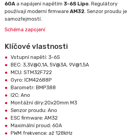
60A
a napájení napětím
3-6S Lipo
. Regulátory
používají moderní firmware
AM32
. Senzor proudu je
samozřejmostí.
Schéma zapojení
Klíčové vlastnosti
Vstupní napětí: 3-6S
BEC: 3,3V@0,1A, 5V@3A, 9V@1,5A
MCU: STM32F722
Gyro: ICM42688P
Barometr: BMP388
I2C: Ano
Montážní díry:20x20mm M3
Senzor proudu: Ano
ESC firmware: AM32
Maximální proud: 60A
PWM frekvence: až 128kHz