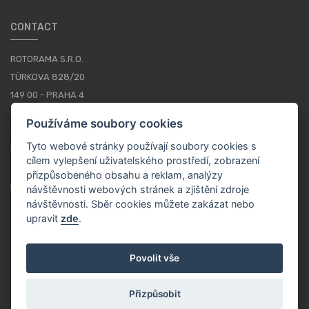
CONTACT
ROTORAMA S.R.O.
TÜRKOVA 828/20
149 00 - PRAHA 4
CZECH REPUBLIC
Používáme soubory cookies
+420 252 252 098
Tyto webové stránky používají soubory cookies s
PROVOZNÍ DOBA: PONDĚLÍ - PÁTEK, 10-16
cílem vylepšení uživatelského prostředí, zobrazení
přizpůsobeného obsahu a reklam, analýzy
KONTAKTY
návštěvnosti webových stránek a zjištění zdroje
návštěvnosti. Sběr cookies můžete zakázat nebo
upravit
zde
.
CS / CZK
Povolit vše
Přizpůsobit