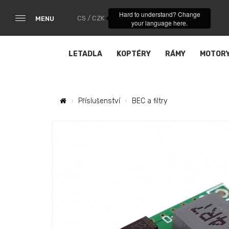
Hard to understand? Change
CS / CZK
MENU
your language here.
LETADLA
KOPTÉRY
RÁMY
MOTOR
Příslušenství
BEC a filtry