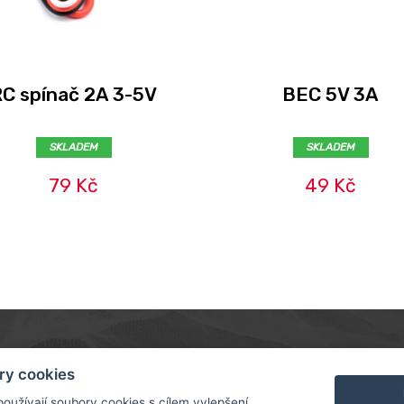
C spínač 2A 3-5V
BEC 5V 3A
SKLADEM
SKLADEM
79 Kč
49 Kč
MER
ABOUT US
CONTACT
ry cookies
A A PLATBA
O NÁS
oužívají soubory cookies s cílem vylepšení
ROTORAMA S.R.O.