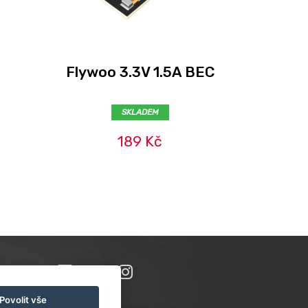
Flywoo 3.3V 1.5A BEC
BEC
SKLADEM
189 Kč
Povolit vše