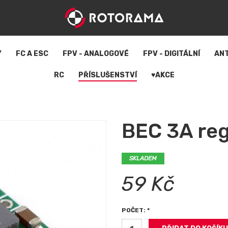
Y
FC A ESC
FPV - ANALOGOVÉ
FPV - DIGITÁLNÍ
AN
RC
PŘÍSLUŠENSTVÍ
♥AKCE
BEC 3A reg
SKLADEM
59 Kč
POČET: *