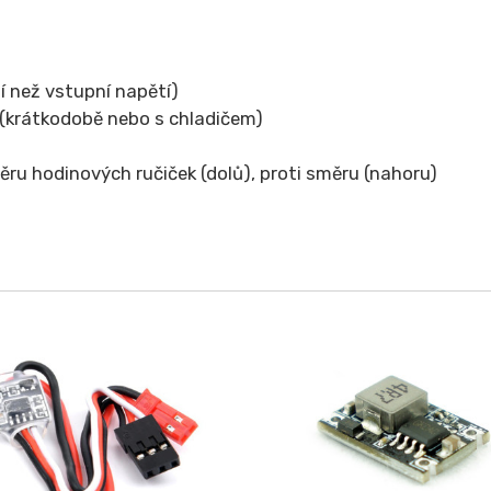
í než vstupní napětí)
(krátkodobě nebo s chladičem)
u hodinových ručiček (dolů), proti směru (nahoru)