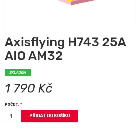
Axisflying H743 25A
AIO AM32
SKLADEM
1 790 Kč
POČET: *