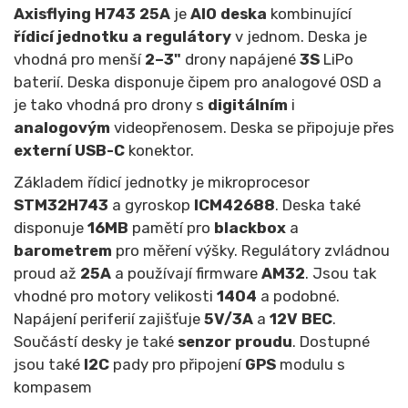
Axisflying H743 25A
je
AIO deska
kombinující
řídicí jednotku a regulátor
y
v jednom. Deska je
vhodná pro menší
2–3"
drony napájené
3S
LiPo
baterií. Deska disponuje čipem pro analogové OSD a
je tako vhodná pro drony s
digitálním
i
analogovým
videopřenosem. Deska se připojuje přes
externí USB-C
konektor.
Základem řídicí jednotky je mikroprocesor
STM32H743
a gyroskop
ICM42688
. Deska také
disponuje
16MB
pamětí pro
blackbox
a
barometrem
pro měření výšky. Regulátory zvládnou
proud až
25A
a používají firmware
AM32
. Jsou tak
vhodné pro motory velikosti
1404
a podobné.
Napájení periferií zajišťuje
5V/3A
a
12V BEC
.
Součástí desky je také
senzor proudu
. Dostupné
jsou také
I2C
pady pro připojení
GPS
modulu s
kompasem