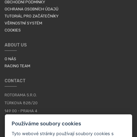
OBCHODNÍ PODMÍNKY
OCHRANA OSOBNÍCH ÚDAJŮ
TUTORIÁL PRO ZAČÁTEČNÍKY
VĚRNOSTNÍ SYSTÉM
COOKIES
ABOUT US
O NÁS
RACING TEAM
CONTACT
ROTORAMA S.R.O.
TÜRKOVA 828/20
149 00 - PRAHA 4
CZECH REPUBLIC
Používáme soubory cookies
+420 252 252 098
Tyto webové stránky používají soubory cookies s
PROVOZNÍ DOBA: PONDĚLÍ - PÁTEK, 10-16