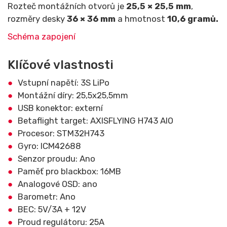
Rozteč montážních otvorů je
25,5 × 25,5 mm
,
rozměry desky
36 × 36 mm
a hmotnost
10,6 gramů.
Schéma zapojení
Klíčové vlastnosti
Vstupní napětí: 3S LiPo
Montážní díry: 25,5x25,5mm
USB konektor: externí
Betaflight target: AXISFLYING H743 AIO
Procesor: STM32H743
Gyro: ICM42688
Senzor proudu: Ano
Paměť pro blackbox: 16MB
Analogové OSD: ano
Barometr: Ano
BEC: 5V/3A + 12V
Proud regulátoru: 25A