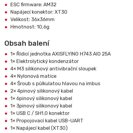
ESC firmware: AM32
Napájecí konektor: XT30
Velikost: 36x36mm
Hmotnost: 10,6g
Obsah balení
1× Řídicí jednotka AXISFLYING H743 AIO 25A
1× Elektrolytický kondenzátor
4× M3 silikonový antivibrační sloupek
4× Nylonová matice
4× Šroub s půlkulatou hlavou na imbus
2× 4pinový silikonový kabel
1× 6pinový silikonový kabel
1× 3pinový silikonový kabel
1× USB C / SH1.0 konektor
1× Propojovací kabel USB-UART
1× Napájecí kabel (XT30)