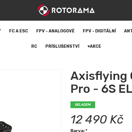
Y
FC A ESC
FPV - ANALOGOVÉ
FPV - DIGITÁLNÍ
AN
RC
PŘÍSLUŠENSTVÍ
♥AKCE
Axisflying
Pro - 6S E
SKLADEM
12 490 Kč
Barva: *