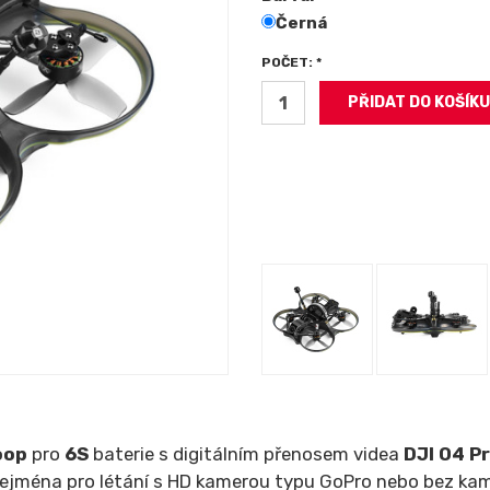
Černá
POČET: *
oop
pro
6S
baterie s digitálním přenosem videa
DJI O4 P
zejména pro létání s HD kamerou typu GoPro nebo bez ka