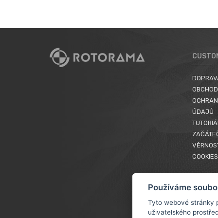
CUSTO
DOPRAV
OBCHOD
OCHRAN
ÚDAJŮ
TUTORIÁ
ZAČÁTE
VĚRNOS
COOKIES
Používáme soubo
Tyto webové stránky p
uživatelského prostře