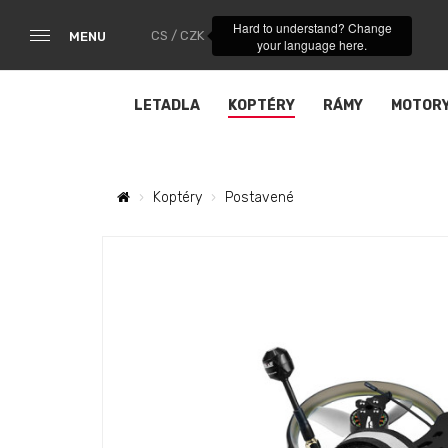
Hard to understand? Change
CS / CZK
MENU
your language here.
LETADLA
KOPTÉRY
RÁMY
MOTOR
Koptéry
Postavené