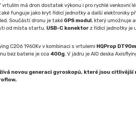
"
vrtulím má dron dostatek výkonu i pro rychlé venkovní l
ulí také funguje jako kryt řídicí jednotky a další elektroniky
led. Součástí dronu je také
GPS modul
, který umožnuje 
sti od místa startu.
USB-C konektor
z řídicí jednotky je
ying C206 1960Kv v kombinaci s vrtulemi
HQProp DT90
nu bez baterie je cca
400g
. V jádru je AIO deska Axisflyi
ívá novou generaci gyroskopů, které jsou citlivější
roflow.