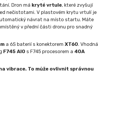
étání. Dron má
kryté vrtule
, které zvyšují
 před nečistotami. V plastovém krytu vrtulí je
automatický návrat na místo startu. Máte
 umístěný v přední části dronu pro snadný
mm
a 6S baterií s konektorem
XT60
. Vhodná
ng
F745 AIO
s F745 procesorem a
40A
 na vibrace. To může ovlivnit správnou