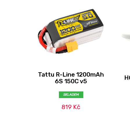
Tattu R-Line 1200mAh
H
6S 150C v5
SKLADEM
819 Kč