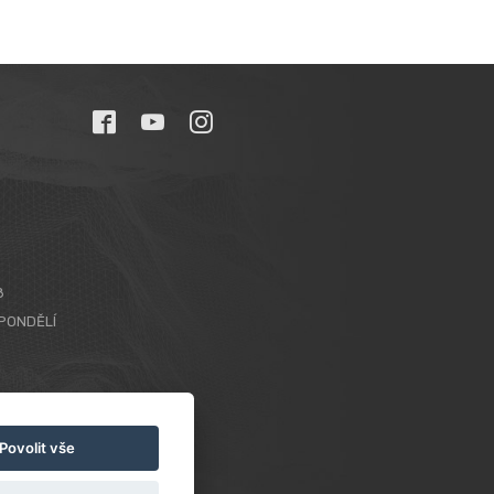
8
PONDĚLÍ
Povolit vše