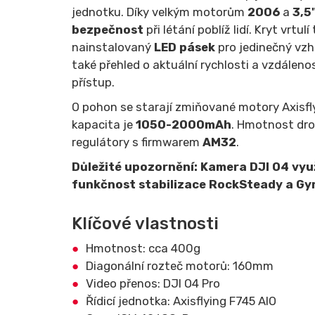
jednotku. Díky velkým motorům
2006
a
3,5
bezpečnost
při létání poblíž lidí. Kryt vrt
nainstalovaný
LED pásek
pro jedinečný vzh
také přehled o aktuální rychlosti a vzdáleno
přístup.
O pohon se starají zmiňované motory Axisfl
kapacita je
1050-2000mAh
. Hmotnost dro
regulátory s firmwarem
AM32
.
Důležité upozornění: Kamera DJI O4 využ
funkčnost stabilizace RockSteady a Gy
Klíčové vlastnosti
Hmotnost: cca 400g
Diagonální rozteč motorů: 160mm
Video přenos: DJI O4 Pro
Řídicí jednotka: Axisflying F745 AIO