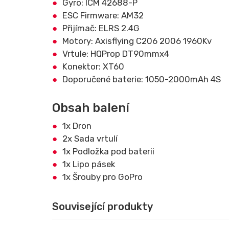
Gyro: ICM 42688-P
ESC Firmware: AM32
Přijímač: ELRS 2.4G
Motory: Axisflying C206 2006 1960Kv
Vrtule: HQProp DT90mmx4
Konektor: XT60
Doporučené baterie: 1050-2000mAh 4S
Obsah balení
1x Dron
2x Sada vrtulí
1x Podložka pod baterii
1x Lipo pásek
1x Šrouby pro GoPro
Související produkty