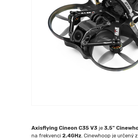
Axisflying Cineon C35 V3
je
3,5" Cinewh
na frekvenci
2.4GHz
. Cinewhoop je určený 