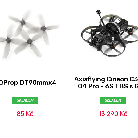
Axisflying Cineon C
QProp DT90mmx4
O4 Pro - 6S TBS s 
SKLADEM
SKLADEM
85 Kč
13 290 Kč