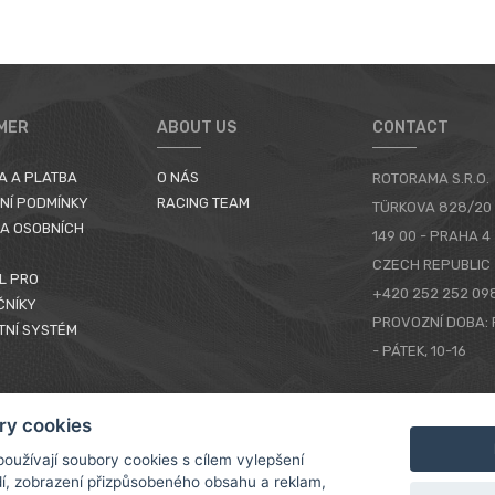
MER
ABOUT US
CONTACT
A A PLATBA
O NÁS
ROTORAMA S.R.O.
NÍ PODMÍNKY
RACING TEAM
TÜRKOVA 828/20
A OSOBNÍCH
149 00 - PRAHA 4
CZECH REPUBLIC
L PRO
+420 252 252 09
ČNÍKY
PROVOZNÍ DOBA: 
TNÍ SYSTÉM
- PÁTEK, 10-16
KONTAKTY
ry cookies
oužívají soubory cookies s cílem vylepšení
dí, zobrazení přizpůsobeného obsahu a reklam,