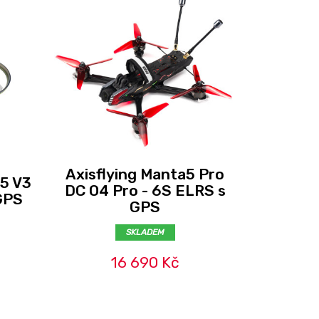
Axisflying Manta5 Pro
Axisfly
35 V3
DC O4 Pro - 6S ELRS s
DC O4 
GPS
GPS
SKLADEM
16 690 Kč