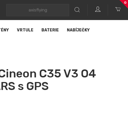
0
TÉNY
VRTULE
BATERIE
NABÍJEČKY
 Cineon C35 V3 O4
LRS s GPS